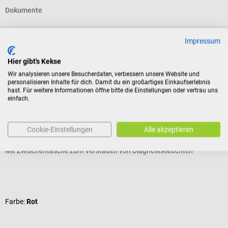
Dokumente
Impressum
Bewertungen
Hier gibt's Kekse
Wir analysieren unsere Besucherdaten, verbessern unsere Website und
Zubehör
personalisieren Inhalte für dich. Damit du ein großartiges Einkaufserlebnis
hast. Für weitere Informationen öffne bitte die Einstellungen oder vertrau uns
einfach.
DocCheck Tools
Stethoskop-Tasche "S-Pack"
Cookie-Einstellungen
Alle akzeptieren
10%
Mit Zwischentasche zum Verstauen von Diagnostikleuchten
Durchschnittliche Bewertung von 4.44 von 5 Sternen
Farbe:
Rot