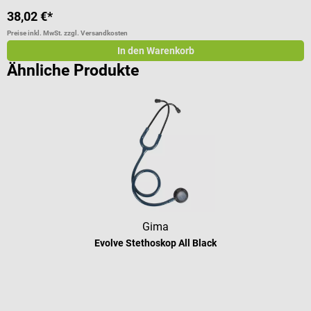
38,02 €*
4
Preise inkl. MwSt. zzgl. Versandkosten
Pr
In den Warenkorb
Ähnliche Produkte
Gima
Evolve Stethoskop All Black
Durchschnittliche Bewertung von 5 