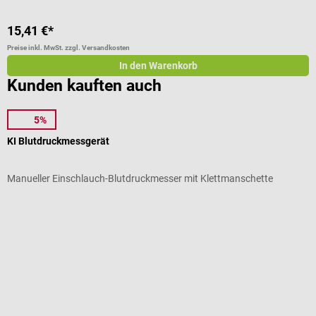
15,41 €*
Preise inkl. MwSt. zzgl. Versandkosten
In den Warenkorb
Kunden kauften auch
5%
boso
b
KI Blutdruckmessgerät
K
Manueller Einschlauch-Blutdruckmesser mit Klettmanschette
M
Durchschnittliche Bewertung von 5 von 5 Sternen
D