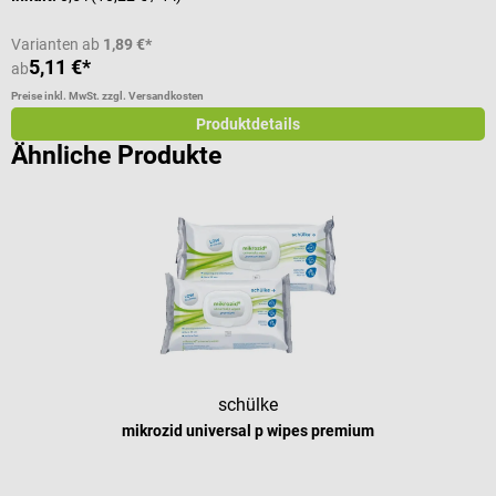
I
Varianten ab
1,89 €*
5,11 €*
ab
a
Preise inkl. MwSt. zzgl. Versandkosten
Pr
Produktdetails
Ähnliche Produkte
schülke
mikrozid universal p wipes premium