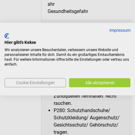
Gesundheitsgefahr
Signalwort
Achtung!
Impressum
Gefahrenhinw
H226: Flüssigkeit und Dampf
Hier gibt's Kekse
eise
entzündbar.
Wir analysieren unsere Besucherdaten, verbessern unsere Website und
personalisieren Inhalte für dich. Damit du ein großartiges Einkaufserlebnis
Sicherheitshin
P102: Darf nicht in die Hände von
hast. Für weitere Informationen öffne bitte die Einstellungen oder vertrau uns
einfach.
weise
Kindern gelangen.
P210: Von Hitze, heißen
Oberflächen, Funken, offenen
Cookie-Einstellungen
Alle akzeptieren
Flammen und anderen
Zündquellen fernhalten. Nicht
rauchen.
P280: Schutzhandschuhe/
Schutzkleidung/ Augenschutz/
Gesichtsschutz/ Gehörschutz/
tragen.