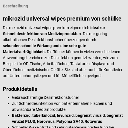
Beschreibung
mikrozid universal wipes premium von schülke
Die mikrozid universal wipes premium eignen sich
ideal
zur
Schnelldesinfektion von Medizinprodukten
. Die nur gering
alkoholischen Desinfektionstücher überzeugen durch
sekundenschnelle Wirkung und eine sehr gute
Materialverträglichkeit.
Die Tücher können in vielen verschiedenen
Anwendungsbereichen zur Desinfektion genutzt werden, wie zum
Beispiel für OP-Tische, Arbeitsflächen, Tastaturen, Displays und
Oberflächen medizinischer Geräte. Sie sind aber auch für Kunstleder
auf Untersuchungsliegen und für Möbelflächen geeignet.
Produktdetails
Gebrauchsfertige Desinfektionstücher
Zur Schnelldesinfektion von patientennahen Flächen und
abwischbare Medizinprodukte
Bakterizid, tuberkulozid, levurozid, begrenzt viruzid, begrenzt
viruzid PLUS, Norovirus, Polyoma SV40, Rotavirus
Schneller Wirkeintritt und sehr gute Reinigungsleistung bei