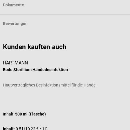
Dokumente
Bewertungen
Kunden kauften auch
HARTMANN
Bode Sterillium Händedesinfektion
P
Hautverträgliches Desinfektionsmittel für die Hände
S
Durchschnittliche Bewertung von 5 von 5 Sternen
Inhalt:
500 ml (Flasche)
Inhalt:
0,5 l
(10,22 € / 1 l)