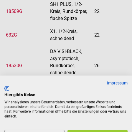
SH1 PLUS, 1/2-
18509G
Kreis, Rundkörper,
22
flache Spitze
X1, 1/2-Kreis,
632G
22
schneidend
DA VISI-BLACK,
asymptotisch,
18530G
Rundkörper,
26
schneidende
Spitze
Impressum
J1, 1/2-Kreis,
Hier gibt's Kekse
18501G
17
schneidend
Wir analysieren unsere Besucherdaten, verbessern unsere Website und
personalisieren Inhalte für dich. Damit du ein großartiges Einkaufserlebnis
hast. Für weitere Informationen öffne bitte die Einstellungen oder vertrau uns
ST4, gerade,
einfach.
18507G
Rundkörper,
19
Kegelspitze