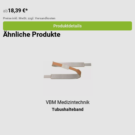
18,39 €*
ab
a
Preise inkl. MwSt. zzgl. Versandkosten
Pr
Produktdetails
Ähnliche Produkte
VBM Medizintechnik
Tubushalteband