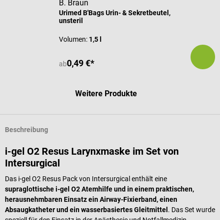
B. Braun
Urimed B'Bags Urin- & Sekretbeutel,
unsteril
Volumen:
1,5 l
0,49 €*
ab
Weitere Produkte
Beschreibung
i-gel O2 Resus Larynxmaske im Set von
Intersurgical
Das i-gel O2 Resus Pack von Intersurgical enthält eine
supraglottische i-gel O2 Atemhilfe und in einem praktischen,
herausnehmbaren Einsatz ein Airway-Fixierband, einen
Absaugkatheter und ein wasserbasiertes Gleitmittel
.
Das Set wurde
speziell für den Einsatz in der Anästhesie und Notfallmedizin