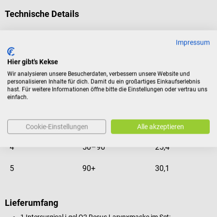
Technische Details
Impressum
Gewicht
Hier gibt's Kekse
des
Innenvolumen
Größe
Patienten
(ml)
Wir analysieren unsere Besucherdaten, verbessern unsere Website und
personalisieren Inhalte für dich. Damit du ein großartiges Einkaufserlebnis
(kg)
hast. Für weitere Informationen öffne bitte die Einstellungen oder vertrau uns
einfach.
3
30–60
20,3
Cookie-Einstellungen
Alle akzeptieren
4
50–90
25,4
5
90+
30,1
Lieferumfang
1 Intersurgical i-gel O2 Resus Larynxmaske im Set: