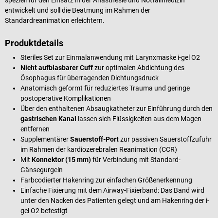
entwickelt und soll die Beatmung im Rahmen der
Standardreanimation erleichtern.
Produktdetails
Steriles Set zur Einmalanwendung mit Larynxmaske i-gel O2
Nicht aufblasbarer Cuff
zur optimalen Abdichtung des
Ösophagus für überragenden Dichtungsdruck
Anatomisch geformt für reduziertes Trauma und geringe
postoperative Komplikationen
Über den enthaltenen Absaugkatheter zur Einführung durch den
gastrischen Kanal
lassen sich Flüssigkeiten aus dem Magen
entfernen
Supplementärer
Sauerstoff-Port
zur passiven Sauerstoffzufuhr
im Rahmen der kardiozerebralen Reanimation (CCR)
Mit
Konnektor (15 mm)
für Verbindung mit Standard-
Gänsegurgeln
Farbcodierter Hakenring zur einfachen Größenerkennung
Einfache Fixierung mit dem Airway-Fixierband: Das Band wird
unter den Nacken des Patienten gelegt und am Hakenring der i-
gel O2 befestigt