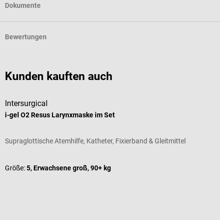
Dokumente
Bewertungen
Kunden kauften auch
Intersurgical
i-gel O2 Resus Larynxmaske im Set
S
Supraglottische Atemhilfe, Katheter, Fixierband & Gleitmittel
F
D
Größe:
5, Erwachsene groß, 90+ kg
V
E