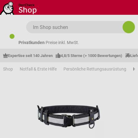
Zum Hauptinhalt springen
Privatkunden
Preise inkl. MwSt.
Expertise seit 140 Jahren
4,8/5 Sterne (> 1000 Bewertungen)
Lief
Shop
Notfall & Erste Hilfe
Persönliche Rettungsausrüstung
Ho