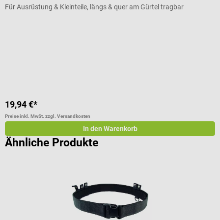
Für Ausrüstung & Kleinteile, längs & quer am Gürtel tragbar
S
Durchschnittliche Bewertung von 5 von 5 Sternen
D
19,94 €*
2
Preise inkl. MwSt. zzgl. Versandkosten
Pr
In den Warenkorb
Ähnliche Produkte