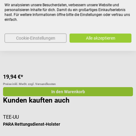
Wir analysieren unsere Besucherdaten, verbessern unsere Website und
TEE-UU
T
personalisieren Inhalte für dich. Damit du ein großartiges Einkaufserlebnis
PARA Rettungsdienst-Holster
Z
hast. Für weitere Informationen öffne bitte die Einstellungen oder vertrau uns
einfach.
Für Ausrüstung & Kleinteile, längs & quer am Gürtel tragbar
V
Cookie-Einstellungen
Alle akzeptieren
Durchschnittliche Bewertung von 5 von 5 Sternen
D
19,94 €*
2
Preise inkl. MwSt. zzgl. Versandkosten
Pr
In den Warenkorb
Kunden kauften auch
TEE-UU
B
PARA Rettungsdienst-Holster
P