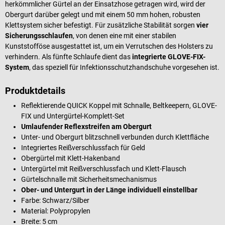
herkömmlicher Gürtel an der Einsatzhose getragen wird, wird der
Obergurt darüber gelegt und mit einem 50 mm hohen, robusten
Klettsystem sicher befestigt. Für zusätzliche Stabilität sorgen
vier
Sicherungsschlaufen
, von denen eine mit einer stabilen
Kunststofföse ausgestattet ist, um ein Verrutschen des Holsters zu
verhindern. Als fünfte Schlaufe dient das
integrierte GLOVE-FIX-
System
, das speziell für Infektionsschutzhandschuhe vorgesehen ist.
Produktdetails
Reflektierende QUICK Koppel mit Schnalle, Beltkeepern, GLOVE-
FIX und Untergürtel-Komplett-Set
Umlaufender Reflexstreifen am Obergurt
Unter- und Obergurt blitzschnell verbunden durch Klettfläche
Integriertes Reißverschlussfach für Geld
Obergürtel mit Klett-Hakenband
Untergürtel mit Reißverschlussfach und Klett-Flausch
Gürtelschnalle mit Sicherheitsmechanismus
Ober- und Untergurt in der Länge individuell einstellbar
Farbe: Schwarz/Silber
Material: Polypropylen
Breite: 5 cm