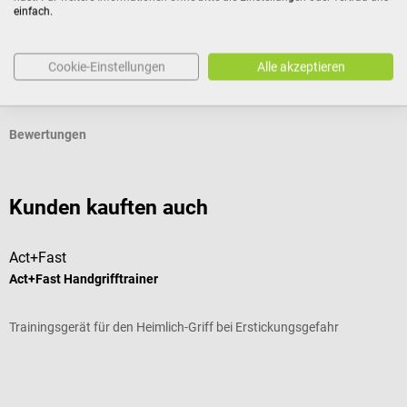
einfach.
Produktidentifikation
Cookie-Einstellungen
Alle akzeptieren
Dokumente
Bewertungen
Kunden kauften auch
Act+Fast
D
Act+Fast Handgrifftrainer
K
Trainingsgerät für den Heimlich-Griff bei Erstickungsgefahr
I
Durchschnittliche Bewertung von 4.88 von 5 Sternen
D