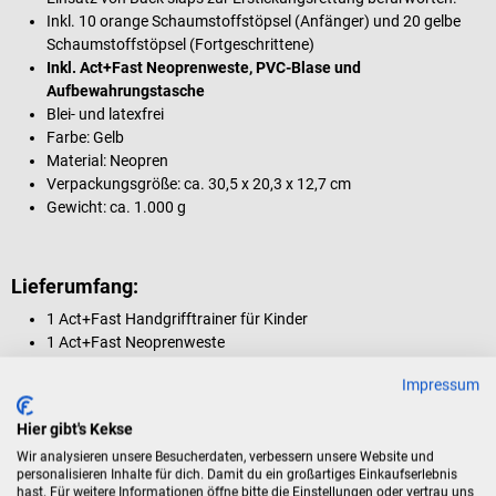
Inkl. 10 orange Schaumstoffstöpsel (Anfänger) und 20 gelbe
Schaumstoffstöpsel (Fortgeschrittene)
Inkl. Act+Fast Neoprenweste, PVC-Blase und
Aufbewahrungstasche
Blei- und latexfrei
Farbe: Gelb
Material: Neopren
Verpackungsgröße: ca. 30,5 x 20,3 x 12,7 cm
Gewicht: ca. 1.000 g
Lieferumfang:
1 Act+Fast Handgrifftrainer für Kinder
1 Act+Fast Neoprenweste
1 PVC-Blase
Impressum
30 Schaumstoffstöpsel
1 Aufbewahrungstasche
Hier gibt's Kekse
1 Gebrauchsanweisung
Wir analysieren unsere Besucherdaten, verbessern unsere Website und
personalisieren Inhalte für dich. Damit du ein großartiges Einkaufserlebnis
hast. Für weitere Informationen öffne bitte die Einstellungen oder vertrau uns