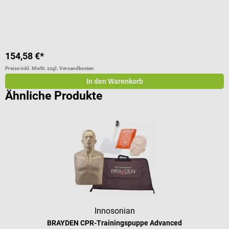
G
154,58 €*
a
Preise inkl. MwSt. zzgl. Versandkosten
Pr
In den Warenkorb
Ähnliche Produkte
Innosonian
BRAYDEN CPR-Trainingspuppe Advanced