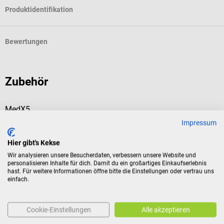
Produktidentifikation
Bewertungen
Zubehör
MedX5
Practi-Baby 2-in-1 Reanimations-Übungspuppe
Impressum
Hier gibt's Kekse
Trainingsgerät für HLW bei Säuglingen & Kleinkindern
Wir analysieren unsere Besucherdaten, verbessern unsere Website und
personalisieren Inhalte für dich. Damit du ein großartiges Einkaufserlebnis
hast. Für weitere Informationen öffne bitte die Einstellungen oder vertrau uns
einfach.
154,58 €*
Cookie-Einstellungen
Alle akzeptieren
Preise inkl. MwSt. zzgl. Versandkosten
In den Warenkorb