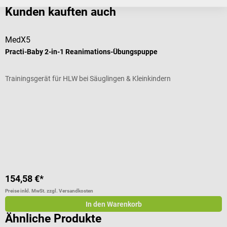
Kunden kauften auch
MedX5
M
Practi-Baby 2-in-1 Reanimations-Übungspuppe
P
Trainingsgerät für HLW bei Säuglingen & Kleinkindern
M
154,58 €*
2
Preise inkl. MwSt. zzgl. Versandkosten
Pr
In den Warenkorb
Ähnliche Produkte