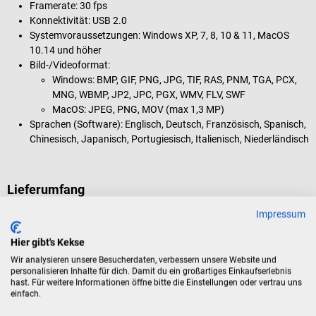
Framerate: 30 fps
Konnektivität: USB 2.0
Systemvoraussetzungen: Windows XP, 7, 8, 10 & 11, MacOS
10.14 und höher
Bild-/Videoformat:
Windows: BMP, GIF, PNG, JPG, TIF, RAS, PNM, TGA, PCX,
MNG, WBMP, JP2, JPC, PGX, WMV, FLV, SWF
MacOS: JPEG, PNG, MOV (max 1,3 MP)
Sprachen (Software): Englisch, Deutsch, Französisch, Spanisch,
Chinesisch, Japanisch, Portugiesisch, Italienisch, Niederländisch
Lieferumfang
1 Dino-Lite DermaScope Polarizer HR 200x Videodermatoskop
Impressum
(Modell MEDL7DW)
1 Tasche
Hier gibt's Kekse
1 Schutzkappe N3CC-Closed Cap
Wir analysieren unsere Besucherdaten, verbessern unsere Website und
1 Schutzkappe N3C-L-Long Cap
personalisieren Inhalte für dich. Damit du ein großartiges Einkaufserlebnis
hast. Für weitere Informationen öffne bitte die Einstellungen oder vertrau uns
1 Software CD (DinoCapture 2.0 für Windows, DinoXcope für
einfach.
MacOS)
1 Gebrauchstanweisung