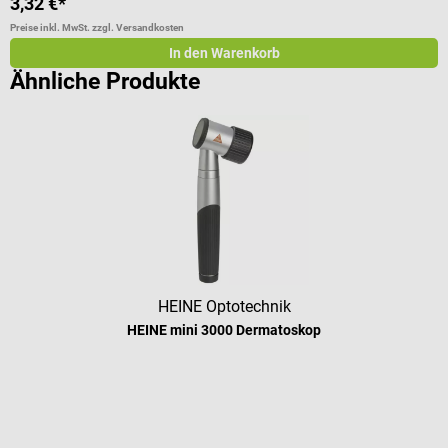
3,32 €*
7
Preise inkl. MwSt. zzgl. Versandkosten
Pr
In den Warenkorb
Ähnliche Produkte
HEINE Optotechnik
HEINE mini 3000 Dermatoskop
Durchschnittliche Bewertung von 4.