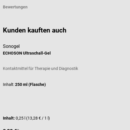
Bewertungen
Kunden kauften auch
Sonogel
s
ECHOSON Ultraschall-Gel
C
Kontaktmittel für Therapie und Diagnostik
I
D
Inhalt:
250 ml (Flasche)
P
I
Inhalt:
0,25 l
(13,28 € / 1 l)
V