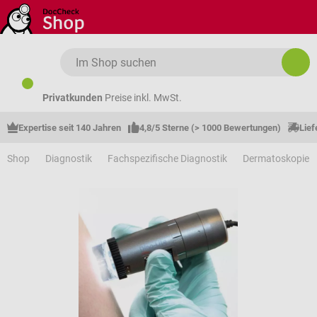
Zum Hauptinhalt springen
Privatkunden
Preise inkl. MwSt.
Expertise seit 140 Jahren
4,8/5 Sterne (> 1000 Bewertungen)
Lief
Shop
Diagnostik
Fachspezifische Diagnostik
Dermatoskopie