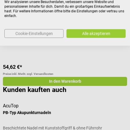
Erler-Zimmer
Wir analysieren unsere Besucherdaten, verbessern unsere Website und
personalisieren Inhalte für dich. Damit du ein großartiges Einkaufserlebnis
Akupunkturfigur
P
hast. Für weitere Informationen öffne bitte die Einstellungen oder vertrau uns
einfach.
Übungsmodell für eine Behandlung nach TCM
F
Cookie-Einstellungen
Alle akzeptieren
D
Modell:
männlich
54,62 €*
7
Preise inkl. MwSt. zzgl. Versandkosten
Pr
In den Warenkorb
Kunden kauften auch
AcuTop
A
PB-Typ Akupunkturnadeln
P
Beschichtete Nadel mit Kunststoffgriff & ohne Führrohr
B