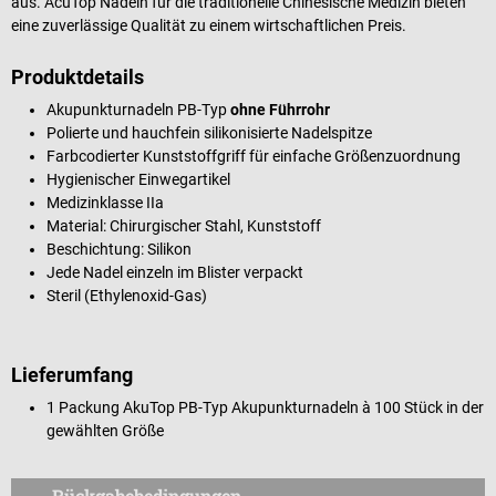
aus. AcuTop Nadeln für die traditionelle Chinesische Medizin bieten
eine zuverlässige Qualität zu einem wirtschaftlichen Preis.
Produktdetails
Akupunkturnadeln PB-Typ
ohne Führrohr
Polierte und hauchfein silikonisierte Nadelspitze
Farbcodierter Kunststoffgriff für einfache Größenzuordnung
Hygienischer Einwegartikel
Medizinklasse IIa
Material: Chirurgischer Stahl, Kunststoff
Beschichtung: Silikon
Jede Nadel einzeln im Blister verpackt
Steril (Ethylenoxid-Gas)
Lieferumfang
1 Packung AkuTop PB-Typ Akupunkturnadeln à 100 Stück in der
gewählten Größe
Rückgabebedingungen