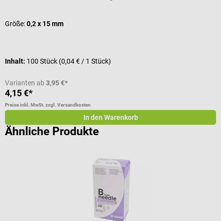
Größe:
0,2 x 15 mm
G
Inhalt:
100 Stück
(0,04 € / 1 Stück)
I
Varianten ab
3,95 €*
V
4,15 €*
4
Preise inkl. MwSt. zzgl. Versandkosten
Pr
In den Warenkorb
Ähnliche Produkte