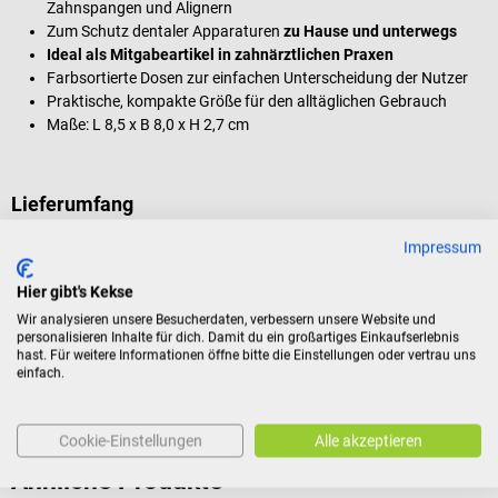
Zahnspangen und Alignern
Zum Schutz dentaler Apparaturen
zu Hause und unterwegs
Ideal als Mitgabeartikel in zahnärztlichen Praxen
Farbsortierte Dosen zur einfachen Unterscheidung der Nutzer
Praktische, kompakte Größe für den alltäglichen Gebrauch
Maße: L 8,5 x B 8,0 x H 2,7 cm
Lieferumfang
25 golf toys Zahnspangendosen
Impressum
Hier gibt's Kekse
Produktidentifikation
Wir analysieren unsere Besucherdaten, verbessern unsere Website und
personalisieren Inhalte für dich. Damit du ein großartiges Einkaufserlebnis
hast. Für weitere Informationen öffne bitte die Einstellungen oder vertrau uns
einfach.
Bewertungen
Cookie-Einstellungen
Alle akzeptieren
Ähnliche Produkte