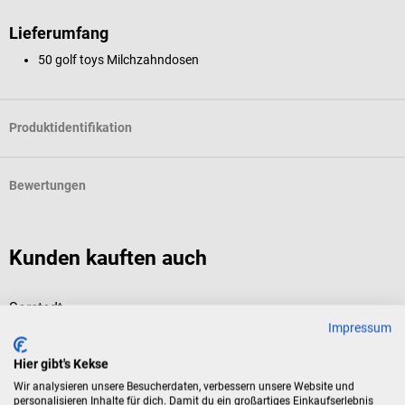
Lieferumfang
50 golf toys Milchzahndosen
Produktidentifikation
Bewertungen
Kunden kauften auch
Sarstedt
H
Impressum
Multi-Safe twin plus Entsorgungsbehälter
R
Hier gibt's Kekse
Zur sicheren Entsorgung von spitzen & scharfen Gegenstände
4
Wir analysieren unsere Besucherdaten, verbessern unsere Website und
personalisieren Inhalte für dich. Damit du ein großartiges Einkaufserlebnis