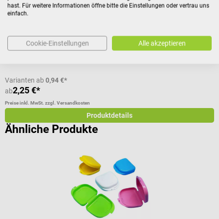
hast. Für weitere Informationen öffne bitte die Einstellungen oder vertrau uns
Durchschnittliche Bewertung von 5 von 5 Sternen
D
einfach.
Volumen:
2.500 ml
Cookie-Einstellungen
Alle akzeptieren
I
Varianten ab
0,94 €*
2,25 €*
ab
a
Preise inkl. MwSt. zzgl. Versandkosten
Pr
Produktdetails
Ähnliche Produkte