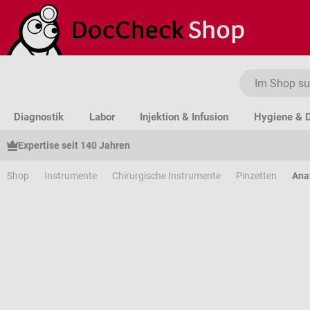
um Hauptinhalt springen
Zur Suche springen
Zur Hauptnavigation springen
Diagnostik
Labor
Injektion & Infusion
Hygiene & D
Expertise seit 140 Jahren
Shop
Instrumente
Chirurgische Instrumente
Pinzetten
Ana