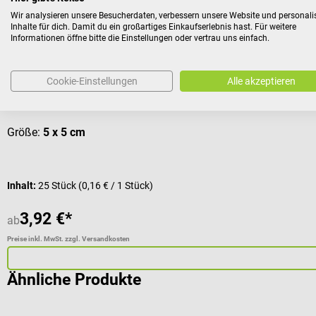
SSB
HARTMANN
Wir analysieren unsere Besucherdaten, verbessern unsere Website und personali
ES-Kompressen steril
Inhalte für dich. Damit du ein großartiges Einkaufserlebnis hast. Für weitere
Informationen öffne bitte die Einstellungen oder vertrau uns einfach.
Mit eingeschlagenen Schnittkanten
Cookie-Einstellungen
Alle akzeptieren
Durchschnittliche Bewertung von 5 von 5 Sternen
Größe:
5 x 5 cm
Inhalt:
25 Stück
(0,16 € / 1 Stück)
3,92 €*
ab
Preise inkl. MwSt. zzgl. Versandkosten
Ähnliche Produkte