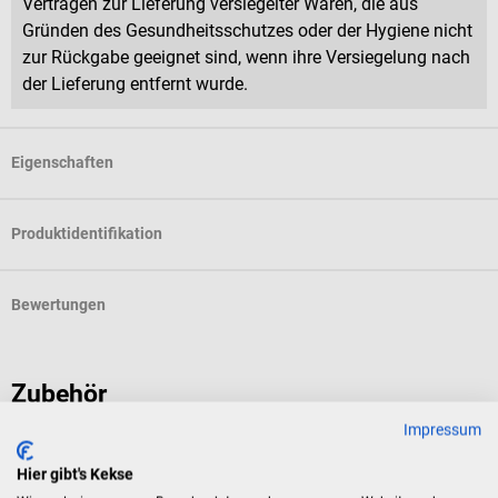
Verträgen zur Lieferung versiegelter Waren, die aus
Gründen des Gesundheitsschutzes oder der Hygiene nicht
zur Rückgabe geeignet sind, wenn ihre Versiegelung nach
der Lieferung entfernt wurde.
Eigenschaften
Produktidentifikation
Bewertungen
Zubehör
Impressum
1m4
m
Hier gibt's Kekse
Fußauflage
F