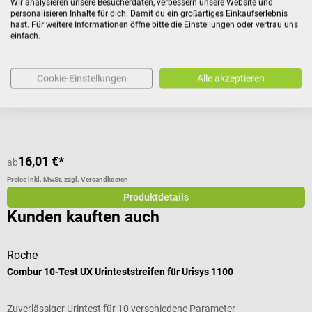
Wir analysieren unsere Besucherdaten, verbessern unsere Website und
personalisieren Inhalte für dich. Damit du ein großartiges Einkaufserlebnis
hast. Für weitere Informationen öffne bitte die Einstellungen oder vertrau uns
Für Untersuchungsliegen
Z
einfach.
Durchschnittliche Bewertung von 5 von 5 Sternen
D
Cookie-Einstellungen
Alle akzeptieren
F
16,01 €*
2
ab
Preise inkl. MwSt. zzgl. Versandkosten
Pr
Produktdetails
Kunden kauften auch
Roche
A
Combur 10-Test UX Urinteststreifen für Urisys 1100
M
Zuverlässiger Urintest für 10 verschiedene Parameter
P