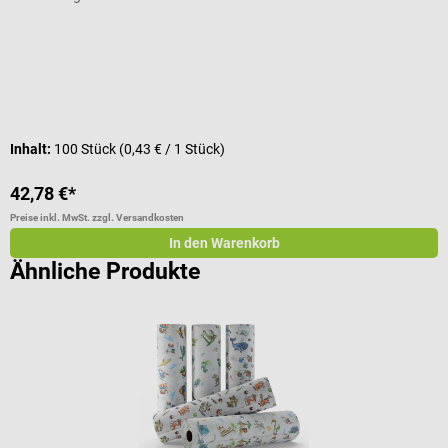
Durchschnittliche Bewertung von 5 von 5 Sternen
V
I
Inhalt:
100 Stück
(0,43 € / 1 Stück)
42,78 €*
a
Preise inkl. MwSt. zzgl. Versandkosten
Pr
In den Warenkorb
Ähnliche Produkte