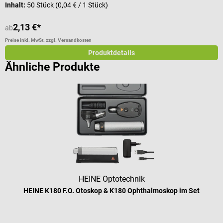
Inhalt:
50 Stück
(0,04 € / 1 Stück)
2,13 €*
2
ab
Preise inkl. MwSt. zzgl. Versandkosten
Pr
Produktdetails
Ähnliche Produkte
HEINE Optotechnik
HEINE K180 F.O. Otoskop & K180 Ophthalmoskop im Set