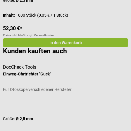
Größe:
Ø 2,5 mm
Inhalt:
1000 Stück
(0,05 € / 1 Stück)
52,30 €*
1
Preise inkl. MwSt. zzgl. Versandkosten
Pr
In den Warenkorb
Kunden kauften auch
DocCheck Tools
P
Einweg-Ohrtrichter "Guck"
P
Für Otoskope verschiedener Hersteller
Z
Durchschnittliche Bewertung von 4.67 von 5 Sternen
D
Größe:
Ø 2,5 mm
F