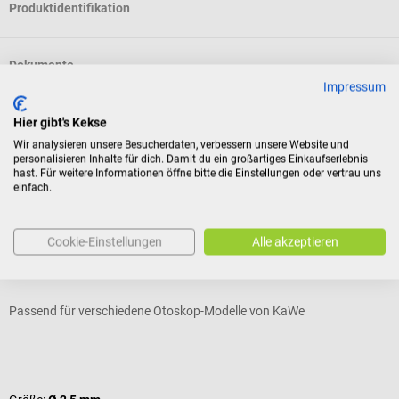
Produktidentifikation
Dokumente
Impressum
Hier gibt's Kekse
Bewertungen
Wir analysieren unsere Besucherdaten, verbessern unsere Website und
personalisieren Inhalte für dich. Damit du ein großartiges Einkaufserlebnis
hast. Für weitere Informationen öffne bitte die Einstellungen oder vertrau uns
einfach.
Zubehör
KaWe
Cookie-Einstellungen
Alle akzeptieren
Einweg-Ohrtrichter für KaWe F.O. Otoskope & PICCOLIGHT
X
u
Passend für verschiedene Otoskop-Modelle von KaWe
E
Durchschnittliche Bewertung von 5 von 5 Sternen