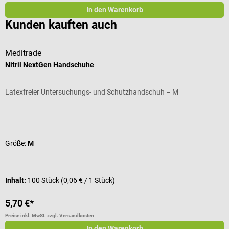
In den Warenkorb
Kunden kauften auch
Meditrade
Nitril NextGen Handschuhe
B
Latexfreier Untersuchungs- und Schutzhandschuh – M
H
Durchschnittliche Bewertung von 4.25 von 5 Sternen
D
Größe:
M
I
I
Inhalt:
100 Stück
(0,06 € / 1 Stück)
V
5,70 €*
a
Preise inkl. MwSt. zzgl. Versandkosten
Pr
In den Warenkorb