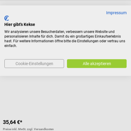
Bewertungen
Impressum
Hier gibt's Kekse
Zubehör
Wir analysieren unsere Besucherdaten, verbessern unsere Website und
personalisieren Inhalte für dich. Damit du ein großartiges Einkaufserlebnis
hast. Für weitere Informationen öffne bitte die Einstellungen oder vertrau uns
einfach.
DocCheck Tools
F
Handschuhspender "Nimm"
N
Cookie-Einstellungen
Alle akzeptieren
Edelstahlspender inkl. Befestigungsmaterial
Z
Durchschnittliche Bewertung von 4 von 5 Sternen
V
I
V
35,64 €*
1
Preise inkl. MwSt. zzgl. Versandkosten
Pr