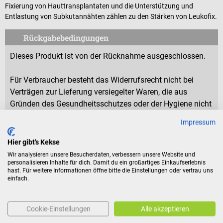
Fixierung von Hauttransplantaten und die Unterstützung und
Entlastung von Subkutannähten zählen zu den Stärken von Leukofix.
Rückgabebedingungen
Dieses Produkt ist von der Rücknahme ausgeschlossen.
Für Verbraucher besteht das Widerrufsrecht nicht bei
Verträgen zur Lieferung versiegelter Waren, die aus
Gründen des Gesundheitsschutzes oder der Hygiene nicht
zur Rückgabe geeignet sind, wenn ihre Versiegelung nach
Impressum
der Lieferung entfernt wurde.
Hier gibt's Kekse
Wir analysieren unsere Besucherdaten, verbessern unsere Website und
personalisieren Inhalte für dich. Damit du ein großartiges Einkaufserlebnis
Produktidentifikation
hast. Für weitere Informationen öffne bitte die Einstellungen oder vertrau uns
einfach.
Bewertungen
Cookie-Einstellungen
Alle akzeptieren