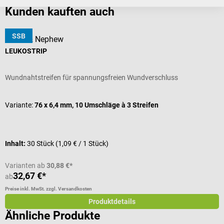
Kunden kauften auch
SSB
Smith & Nephew
s
LEUKOSTRIP
O
Wundnahtstreifen für spannungsfreien Wundverschluss
F
Variante:
76 x 6,4 mm, 10 Umschläge à 3 Streifen
Inhalt:
30 Stück
(1,09 € / 1 Stück)
I
Varianten ab
30,88 €*
32,67 €*
ab
a
Preise inkl. MwSt. zzgl. Versandkosten
Pr
Produktdetails
Ähnliche Produkte