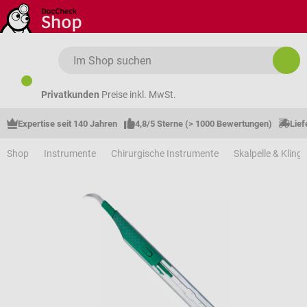
Zum Hauptinhalt springen
Privatkunden
Preise inkl. MwSt.
Expertise seit 140 Jahren
4,8/5 Sterne (> 1000 Bewertungen)
Lief
Shop
Instrumente
Chirurgische Instrumente
Skalpelle & Kling