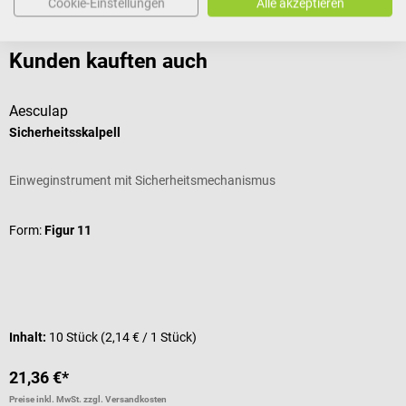
Cookie-Einstellungen
Alle akzeptieren
Kunden kauften auch
Aesculap
B
Sicherheitsskalpell
S
Einweginstrument mit Sicherheitsmechanismus
M
D
Form:
Figur 11
G
I
Inhalt:
10 Stück
(2,14 € / 1 Stück)
V
21,36 €*
a
Preise inkl. MwSt. zzgl. Versandkosten
Pr