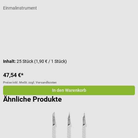
Einmalinstrument
S
Durchschnittliche Bewertung von 5 von 5 Sternen
D
D
Inhalt:
25 Stück
(1,90 € / 1 Stück)
I
47,54 €*
4
Preise inkl. MwSt. zzgl. Versandkosten
Pr
In den Warenkorb
Ähnliche Produkte