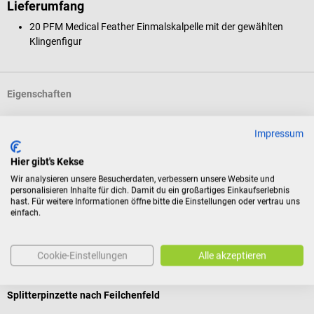
Lieferumfang
20 PFM Medical Feather Einmalskalpelle mit der gewählten
Klingenfigur
Eigenschaften
Impressum
Produktidentifikation
Hier gibt's Kekse
Wir analysieren unsere Besucherdaten, verbessern unsere Website und
Bewertungen
personalisieren Inhalte für dich. Damit du ein großartiges Einkaufserlebnis
hast. Für weitere Informationen öffne bitte die Einstellungen oder vertrau uns
einfach.
Kunden kauften auch
Cookie-Einstellungen
Alle akzeptieren
ClinaStar
K
Splitterpinzette nach Feilchenfeld
H