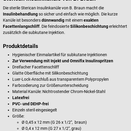
Die sterile Sterican Insulinkanüle von B. Braun macht die
Insulinbehandlung
so sicher und einfach wie möglich. Die kurze
Kanüle ist besonders
dünnwandig
mit einem
exakten
Facettenlangschliff
. Die feindosierte
Silikonbeschichtung
erleichtert
zusätzlich die subkutane Injektion.
Produktdetails
Hygienischer Einmalartikel für subkutane Injektionen
Zur Verwendung mit Injekt und Omnifix Insulinspritzen
Dreifacher Facettenschliff
Glatte Oberfläche mit Silikonbeschichtung
Luer-Lock-Anschluß aus transparentem Polypropylen
Farbcodierung zur Größenunterscheidung
Material Kanüle: Nichtrostender Chrom-Nickel-Stahl
Latexfrei
PVC- und DEHP-frei
Einzeln steril eingesiegelt
Größe:
Ø 0,45 x 12 mm (G 26 x 1/2", braun)
Ø 0,4 x 12 mm (G 27 x 1/2", grau)