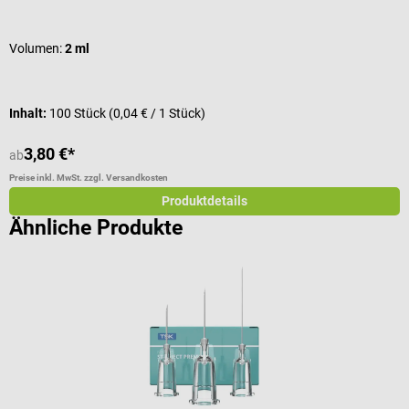
Durchschnittliche Bewertung von 5 von 5 Sternen
Volumen:
2 ml
Inhalt:
100 Stück
(0,04 € / 1 Stück)
3,80 €*
1
ab
Preise inkl. MwSt. zzgl. Versandkosten
Pr
Produktdetails
Ähnliche Produkte