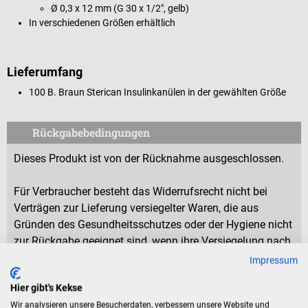
Ø 0,3 x 12 mm (G 30 x 1/2", gelb)
In verschiedenen Größen erhältlich
Lieferumfang
100 B. Braun Sterican Insulinkanülen in der gewählten Größe
Rückgabebedingungen
Dieses Produkt ist von der Rücknahme ausgeschlossen.
Für Verbraucher besteht das Widerrufsrecht nicht bei
Verträgen zur Lieferung versiegelter Waren, die aus
Gründen des Gesundheitsschutzes oder der Hygiene nicht
zur Rückgabe geeignet sind, wenn ihre Versiegelung nach
der Lieferung entfernt wurde.
Impressum
Hier gibt's Kekse
Wir analysieren unsere Besucherdaten, verbessern unsere Website und
Eigenschaften