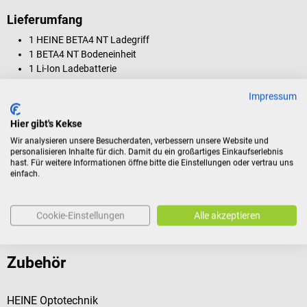
Lieferumfang
1 HEINE BETA4 NT Ladegriff
1 BETA4 NT Bodeneinheit
1 Li-Ion Ladebatterie
Impressum
Produktidentifikation
Hier gibt's Kekse
Wir analysieren unsere Besucherdaten, verbessern unsere Website und
personalisieren Inhalte für dich. Damit du ein großartiges Einkaufserlebnis
hast. Für weitere Informationen öffne bitte die Einstellungen oder vertrau uns
Dokumente
einfach.
Bewertungen
Cookie-Einstellungen
Alle akzeptieren
Zubehör
HEINE Optotechnik