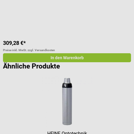
V
V
309,28 €*
1
Preise inkl. MwSt. zzgl. Versandkosten
Pr
In den Warenkorb
Ähnliche Produkte
HEINE Optotechnik