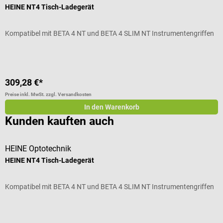
HEINE NT4 Tisch-Ladegerät
Kompatibel mit BETA 4 NT und BETA 4 SLIM NT ​Instrumentengriffen
309,28 €*
Preise inkl. MwSt. zzgl. Versandkosten
In den Warenkorb
Kunden kauften auch
HEINE Optotechnik
H
HEINE NT4 Tisch-Ladegerät
H
Kompatibel mit BETA 4 NT und BETA 4 SLIM NT ​Instrumentengriffen
M
D