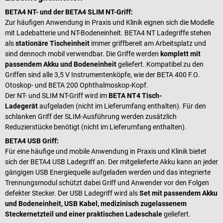
BETA4 NT- und der BETA4 SLIM NT-Griff:
Zur häufigen Anwendung in Praxis und Klinik eignen sich die Modelle
mit Ladebatterie und NT-Bodeneinheit. BETA4 NT Ladegriffe stehen
als
stationäre Tischeinheit
immer griffbereit am Arbeitsplatz und
sind dennoch mobil verwendbar. Die Griffe werden
komplett mit
passendem Akku und Bodeneinheit
geliefert. Kompatibel zu den
Griffen sind alle 3,5 V Instrumentenköpfe, wie der BETA 400 F.O.
Otoskop- und BETA 200 Ophthalmoskop-Kopf.
Der NT- und SLIM NT-Griff wird im
BETA NT4 Tisch-
Ladegerät
aufgeladen
(nicht im Lieferumfang enthalten). Für den
schlanken Griff der SLIM-Ausführung werden zusätzlich
Reduzierstücke benötigt (nicht im Lieferumfang enthalten).
BETA4 USB Griff:
Für eine häufige und mobile Anwendung in Praxis und Klinik bietet
sich der BETA4 USB Ladegriff an. Der mitgelieferte Akku kann an jeder
gängigen USB Energiequelle aufgeladen werden und das integrierte
Trennungsmodul schützt dabei Griff und Anwender vor den Folgen
defekter Stecker. Der USB Ladegriff wird als
Set mit passendem Akku
und Bodeneinheit, USB Kabel, medizinisch zugelassenem
Steckernetzteil und einer praktischen Ladeschale
geliefert.