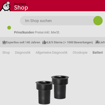
Zum Hauptinhalt springen
Privatkunden
Preise inkl. MwSt.
Expertise seit 140 Jahren
4,8/5 Sterne (> 1000 Bewertungen)
Lief
Shop
Diagnostik
Allgemeine Diagnostik
Otoskopie
Batterie