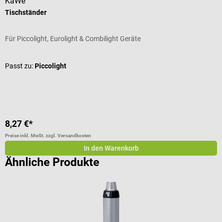
KaWe
s
Tischständer
S
Für Piccolight, Eurolight & Combilight Geräte
Z
Passt zu:
Piccolight
A
I
8,27 €*
1
Preise inkl. MwSt. zzgl. Versandkosten
Pr
In den Warenkorb
Ähnliche Produkte