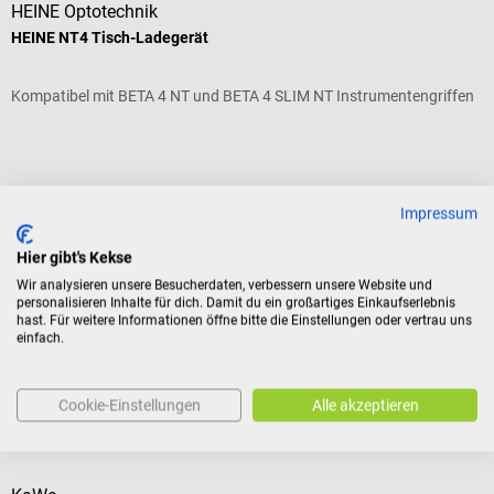
HEINE Optotechnik
H
HEINE NT4 Tisch-Ladegerät
H
Kompatibel mit BETA 4 NT und BETA 4 SLIM NT ​Instrumentengriffen
P
D
P
Impressum
Hier gibt's Kekse
Wir analysieren unsere Besucherdaten, verbessern unsere Website und
personalisieren Inhalte für dich. Damit du ein großartiges Einkaufserlebnis
V
hast. Für weitere Informationen öffne bitte die Einstellungen oder vertrau uns
einfach.
309,28 €*
1
Preise inkl. MwSt. zzgl. Versandkosten
Pr
In den Warenkorb
Cookie-Einstellungen
Alle akzeptieren
Kunden kauften auch