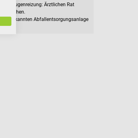
nder Augenreizung: Ärztlichen Rat
hinzuziehen.
iner anerkannten Abfallentsorgungsanlage