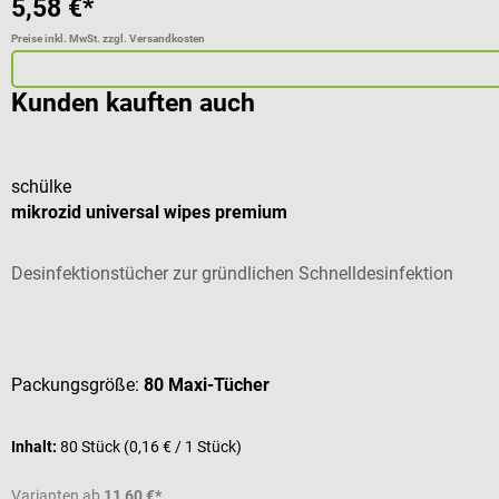
5,58 €*
Preise inkl. MwSt. zzgl. Versandkosten
Kunden kauften auch
schülke
mikrozid universal wipes premium
Desinfektionstücher zur gründlichen Schnelldesinfektion
Durchschnittliche Bewertung von 5 von 5 Sternen
Packungsgröße:
80 Maxi-Tücher
Inhalt:
80 Stück
(0,16 € / 1 Stück)
Varianten ab
11,60 €*