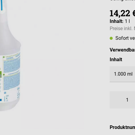
14,22 
Inhalt:
1 l
Preise inkl
Sofort v
Verwendbar
ausw
Inhalt
Produktnu