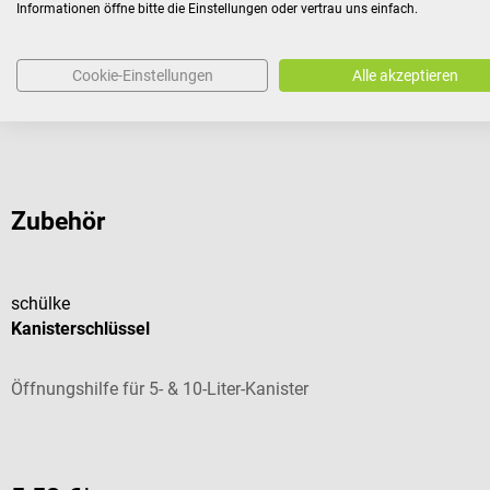
Informationen öffne bitte die Einstellungen oder vertrau uns einfach.
P337 + P313: Bei anhalte
einholen/ärztliche Hilfe 
P501: Inhalt/Behälter e
Cookie-Einstellungen
Alle akzeptieren
zuführen.
Zubehör
schülke
Kanisterschlüssel
Öffnungshilfe für 5- & 10-Liter-Kanister