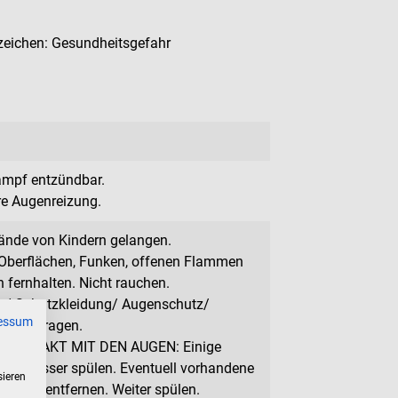
eichen: Gesundheitsgefahr
ampf entzündbar.
e Augenreizung.
Hände von Kindern gelangen.
 Oberflächen, Funken, offenen Flammen
 fernhalten. Nicht rauchen.
/ Schutzkleidung/ Augenschutz/
essum
hutz/ tragen.
EI KONTAKT MIT DEN AUGEN: Einige
it Wasser spülen. Eventuell vorhandene
sieren
chkeit entfernen. Weiter spülen.