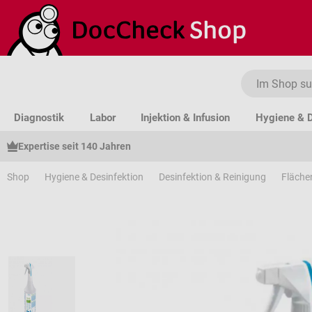
um Hauptinhalt springen
Zur Suche springen
Zur Hauptnavigation springen
Diagnostik
Labor
Injektion & Infusion
Hygiene & D
Expertise seit 140 Jahren
Shop
Hygiene & Desinfektion
Desinfektion & Reinigung
Fläche