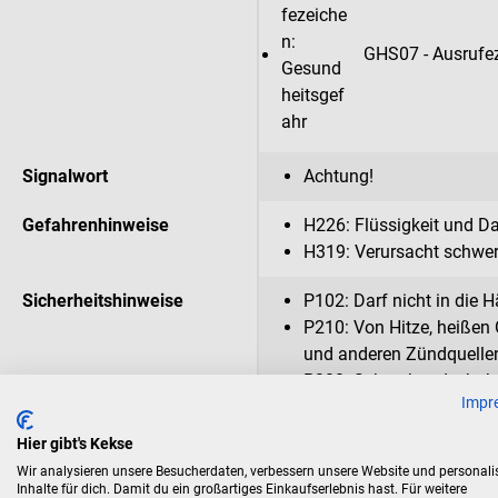
GHS07 - Ausrufez
Signalwort
Achtung!
Gefahrenhinweise
H226: Flüssigkeit und D
H319: Verursacht schwer
Sicherheitshinweise
P102: Darf nicht in die 
P210: Von Hitze, heißen
und anderen Zündquellen
P280: Schutzhandschuhe
Impr
Gesichtsschutz/ Gehörsc
P305 + P351 + P338: B
Hier gibt's Kekse
Minuten lang behutsam m
Wir analysieren unsere Besucherdaten, verbessern unsere Website und personali
Kontaktlinsen nach Mögli
Inhalte für dich. Damit du ein großartiges Einkaufserlebnis hast. Für weitere