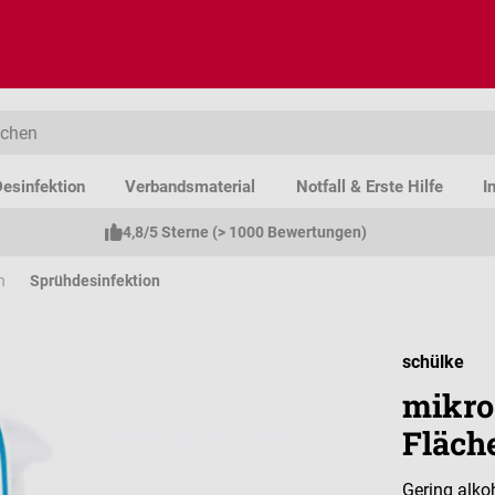
esinfektion
Verbandsmaterial
Notfall & Erste Hilfe
I
4,8/5 Sterne (> 1000 Bewertungen)
n
Sprühdesinfektion
schülke
mikroz
Fläch
Gering alko