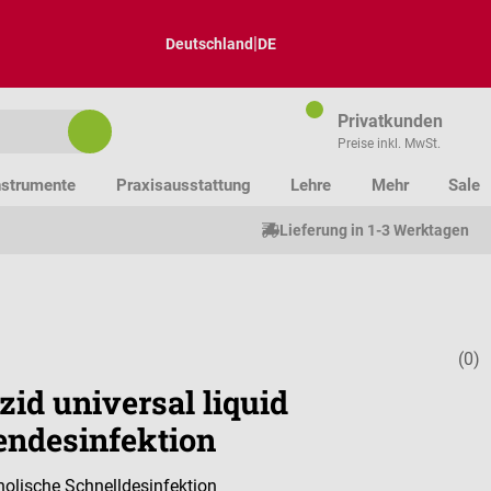
|
Deutschland
DE
Privatkunden
Preise inkl. MwSt.
nstrumente
Praxisausstattung
Lehre
Mehr
Sale
Lieferung in 1-3 Werktagen
(0)
Durchschnitt
id universal liquid
endesinfektion
holische Schnelldesinfektion