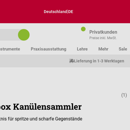
|
Deutschland
DE
Privatkunden
Preise inkl. MwSt.
nstrumente
Praxisausstattung
Lehre
Mehr
Sale
Lieferung in 1-3 Werktagen
(1)
Durchschnitt
ox Kanülensammler
tnis für spritze und scharfe Gegenstände