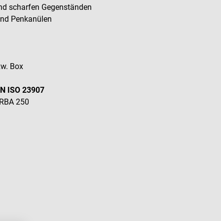
und scharfen Gegenständen
 und Penkanülen
zw. Box
EN ISO 23907
TRBA 250