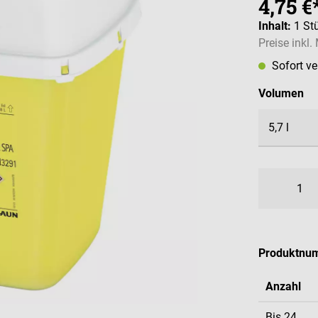
4,75 €
Inhalt:
1 St
Preise inkl
Sofort v
au
Volumen
Produktnu
Anzahl
Bis
24