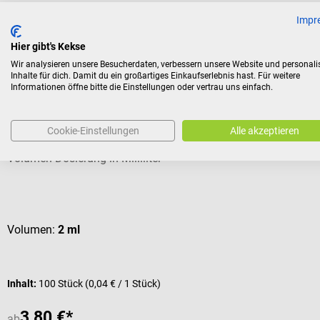
Impr
Kunden kauften auch
Hier gibt's Kekse
Wir analysieren unsere Besucherdaten, verbessern unsere Website und personali
Inhalte für dich. Damit du ein großartiges Einkaufserlebnis hast. Für weitere
Informationen öffne bitte die Einstellungen oder vertrau uns einfach.
B. Braun
Injekt Einmalspritzen
Cookie-Einstellungen
Alle akzeptieren
Volumen-Dosierung in Milliliter
Durchschnittliche Bewertung von 5 von 5 Sternen
Volumen:
2 ml
Inhalt:
100 Stück
(0,04 € / 1 Stück)
3,80 €*
ab