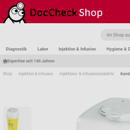
um Hauptinhalt springen
Zur Suche springen
Zur Hauptnavigation springen
Diagnostik
Labor
Injektion & Infusion
Hygiene & D
Expertise seit 140 Jahren
Shop
Injektion & Infusion
Injektions- & Infusionszubehör
Kanü