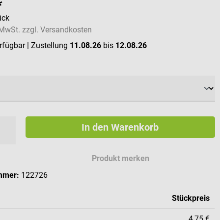
*
ück
. MwSt. zzgl. Versandkosten
erfügbar
| Zustellung
11.08.26
bis
12.08.26
swählen
In den Warenkorb
Produkt merken
mmer:
122726
Stückpreis
4,75 €