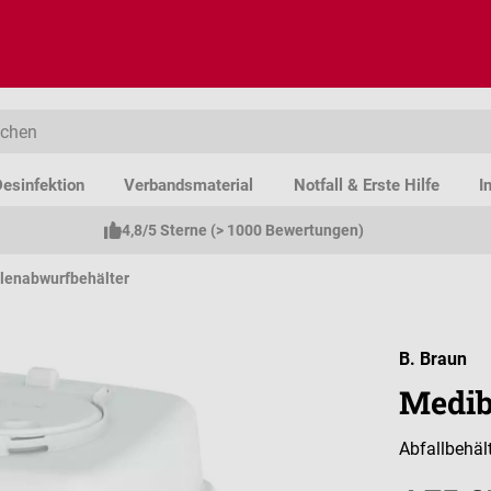
esinfektion
Verbandsmaterial
Notfall & Erste Hilfe
I
4,8/5 Sterne (> 1000 Bewertungen)
lenabwurfbehälter
B. Braun
Medib
Abfallbehäl