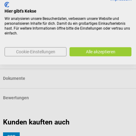
Für Verbraucher besteht das Widerrufsrecht nicht bei
Hier gibt's Kekse
Verträgen zur Lieferung versiegelter Waren, die aus
Wir analysieren unsere Besucherdaten, verbessern unsere Website und
Gründen des Gesundheitsschutzes oder der Hygiene nicht
personalisieren Inhalte für dich. Damit du ein großartiges Einkaufserlebnis
hast. Für weitere Informationen öffne bitte die Einstellungen oder vertrau uns
zur Rückgabe geeignet sind, wenn ihre Versiegelung nach
einfach.
der Lieferung entfernt wurde.
Cookie-Einstellungen
Alle akzeptieren
Produktidentifikation
Dokumente
Bewertungen
Kunden kauften auch