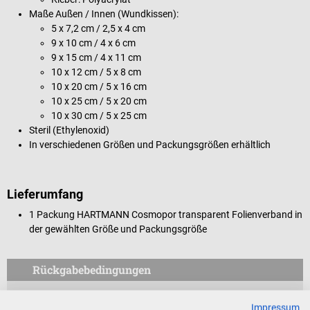
Maße Außen / Innen (Wundkissen):
5 x 7,2 cm / 2,5 x 4 cm
9 x 10 cm / 4 x 6 cm
9 x 15 cm / 4 x 11 cm
10 x 12 cm / 5 x 8 cm
10 x 20 cm / 5 x 16 cm
10 x 25 cm / 5 x 20 cm
10 x 30 cm / 5 x 25 cm
Steril (Ethylenoxid)
In verschiedenen Größen und Packungsgrößen erhältlich
Lieferumfang
1 Packung HARTMANN Cosmopor transparent Folienverband in
der gewählten Größe und Packungsgröße
Rückgabebedingungen
Dieses Produkt ist von der Rücknahme ausgeschlossen.
Impressum