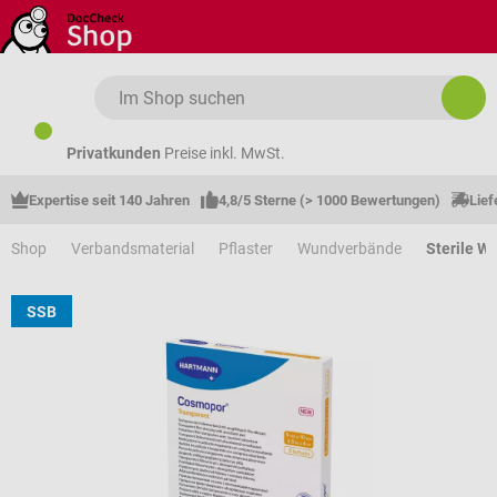
Zum Hauptinhalt springen
Privatkunden
Preise inkl. MwSt.
Expertise seit 140 Jahren
4,8/5 Sterne (> 1000 Bewertungen)
Lief
Shop
Verbandsmaterial
Pflaster
Wundverbände
Sterile W
SSB