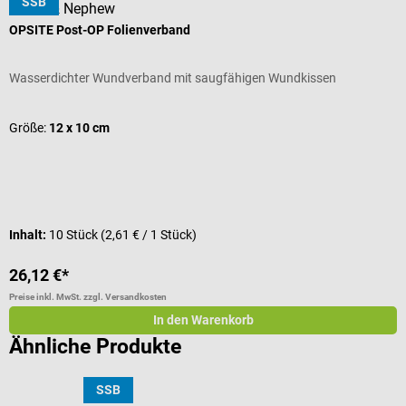
SSB
Smith & Nephew
OPSITE Post-OP Folienverband
C
Wasserdichter Wundverband mit saugfähigen Wundkissen
S
D
Größe:
12 x 10 cm
G
Inhalt:
10 Stück
(2,61 € / 1 Stück)
I
26,12 €*
4
Preise inkl. MwSt. zzgl. Versandkosten
Pr
In den Warenkorb
Ähnliche Produkte
SSB