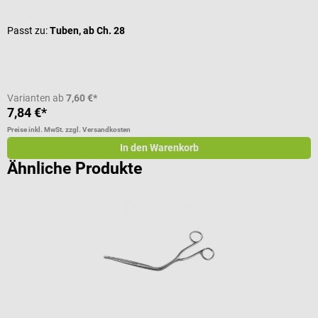
Passt zu:
Tuben, ab Ch. 28
G
I
Varianten ab
7,60 €*
V
7,84 €*
3
Preise inkl. MwSt. zzgl. Versandkosten
Pr
In den Warenkorb
Ähnliche Produkte