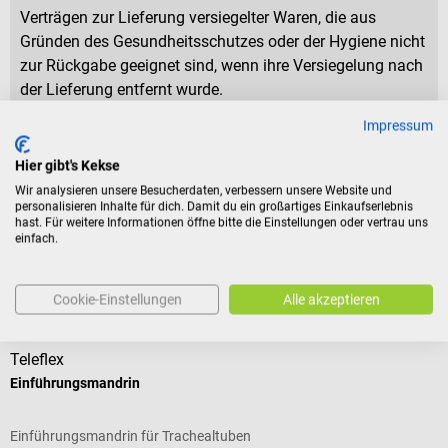
Verträgen zur Lieferung versiegelter Waren, die aus
Gründen des Gesundheitsschutzes oder der Hygiene nicht
zur Rückgabe geeignet sind, wenn ihre Versiegelung nach
der Lieferung entfernt wurde.
Impressum
Produktidentifikation
Hier gibt's Kekse
Wir analysieren unsere Besucherdaten, verbessern unsere Website und
personalisieren Inhalte für dich. Damit du ein großartiges Einkaufserlebnis
hast. Für weitere Informationen öffne bitte die Einstellungen oder vertrau uns
Bewertungen
einfach.
Kunden kauften auch
Cookie-Einstellungen
Alle akzeptieren
Teleflex
C
Einführungsmandrin
S
Einführungsmandrin für Trachealtuben
M