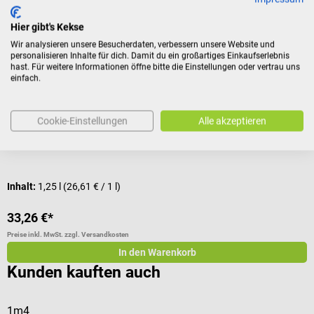
Zubehör
Hier gibt's Kekse
Wir analysieren unsere Besucherdaten, verbessern unsere Website und
personalisieren Inhalte für dich. Damit du ein großartiges Einkaufserlebnis
KaWe
hast. Für weitere Informationen öffne bitte die Einstellungen oder vertrau uns
Derma-Gel
K
einfach.
Zur Vermeidung von Hautreflexen
M
Cookie-Einstellungen
Alle akzeptieren
Inhalt:
1,25 l
(26,61 € / 1 l)
33,26 €*
3
Preise inkl. MwSt. zzgl. Versandkosten
Pr
In den Warenkorb
Kunden kauften auch
1m4
D