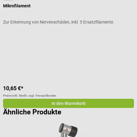
Mikrofilament
E
Zur Erkennung von Nervenschäden, inkl. 5 Ersatzfilamente
F
Durchschnittliche Bewertung von 4.5 von 5 Sternen
D
G
I
10,65 €*
a
Preise inkl. MwSt. zzgl. Versandkosten
Pr
In den Warenkorb
Ähnliche Produkte