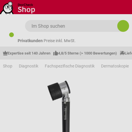
Zum Hauptinhalt springen
Privatkunden
Preise inkl. MwSt.
Expertise seit 140 Jahren
4,8/5 Sterne (> 1000 Bewertungen)
Lief
Shop
Diagnostik
Fachspezifische Diagnostik
Dermatoskopie