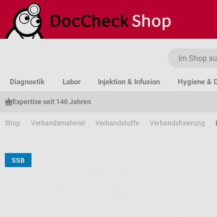
um Hauptinhalt springen
Zur Suche springen
Zur Hauptnavigation springen
Diagnostik
Labor
Injektion & Infusion
Hygiene & D
Expertise seit 140 Jahren
Shop
Verbandsmaterial
Verbandstoffe
Verbandsfixierung
SSB