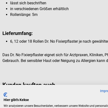
lässt sich beschriften
in verschiedenen Größen erhältlich
Rollenlänge: 5m
Lieferumfang:
6, 12 oder 18 Rollen Dr. No Fixierpflaster je nach gewähl
Das Dr. No Fixierpflaster eignet sich für Arztpraxen, Kliniken, 
Gebrauch. Bei sensibler Haut oder Neigung zu Allergien kann 
Kunden kauften auch
Impr
Hier gibt's Kekse
SSB
B. Braun
Wir analysieren unsere Besucherdaten, verbessern unsere Website und personali