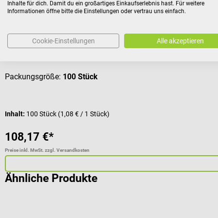
Intrafix Air P Infusionsgerät
Inhalte für dich. Damit du ein großartiges Einkaufserlebnis hast. Für weitere
Informationen öffne bitte die Einstellungen oder vertrau uns einfach.
Infusions-Set mit Belüftung - 100 Stück
Cookie-Einstellungen
Alle akzeptieren
Durchschnittliche Bewertung von 5 von 5 Sternen
Packungsgröße:
100 Stück
Inhalt:
100 Stück
(1,08 € / 1 Stück)
108,17 €*
Preise inkl. MwSt. zzgl. Versandkosten
Ähnliche Produkte