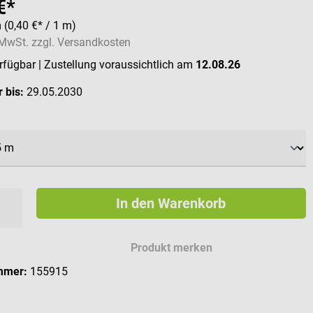
€*
m
(0,40 €* / 1 m)
. MwSt. zzgl. Versandkosten
erfügbar
| Zustellung voraussichtlich am
12.08.26
 bis:
29.05.2030
ählen
In den Warenkorb
Produkt merken
mmer:
155915