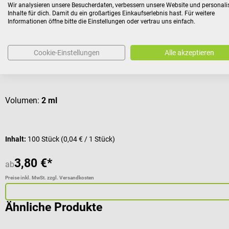
Wir analysieren unsere Besucherdaten, verbessern unsere Website und personali
B. Braun
Inhalte für dich. Damit du ein großartiges Einkaufserlebnis hast. Für weitere
Injekt Einmalspritzen
Informationen öffne bitte die Einstellungen oder vertrau uns einfach.
Volumen-Dosierung in Milliliter
Cookie-Einstellungen
Alle akzeptieren
Durchschnittliche Bewertung von 5 von 5 Sternen
Volumen:
2 ml
Inhalt:
100 Stück
(0,04 € / 1 Stück)
3,80 €*
ab
Preise inkl. MwSt. zzgl. Versandkosten
Ähnliche Produkte