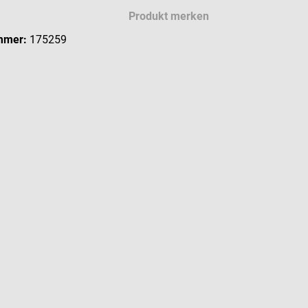
Produkt merken
mmer:
175259