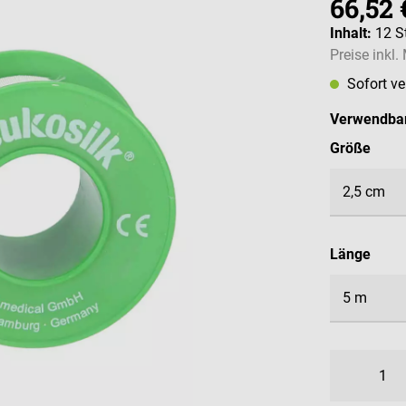
66,52 
Inhalt:
12 S
Preise inkl
Sofort v
Verwendbar
ausw
Größe
ausw
Länge