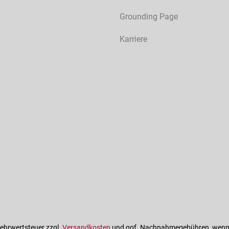
Grounding Page
Karriere
 Mehrwertsteuer zzgl.
Versandkosten
und ggf. Nachnahmegebühren, wenn 