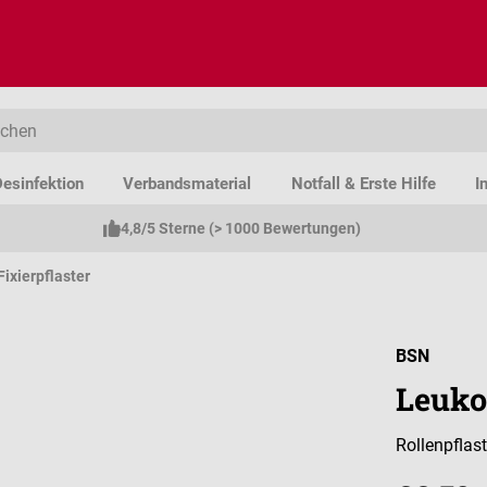
esinfektion
Verbandsmaterial
Notfall & Erste Hilfe
I
4,8/5 Sterne (> 1000 Bewertungen)
Fixierpflaster
BSN
Leukos
Rollenpflas