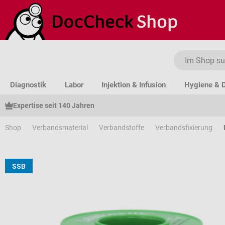
um Hauptinhalt springen
Zur Suche springen
Zur Hauptnavigation springen
Diagnostik
Labor
Injektion & Infusion
Hygiene & D
Expertise seit 140 Jahren
Shop
Verbandsmaterial
Verbandstoffe
Verbandsfixierung
SSB