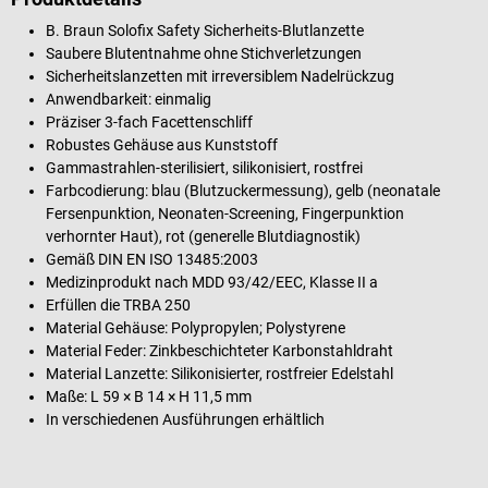
B. Braun Solofix Safety Sicherheits-Blutlanzette
Saubere Blutentnahme ohne Stichverletzungen
Sicherheitslanzetten mit irreversiblem Nadelrückzug
Anwendbarkeit: einmalig
Präziser 3-fach Facettenschliff
Robustes Gehäuse aus Kunststoff
Gammastrahlen-sterilisiert, silikonisiert, rostfrei
Farbcodierung: blau (Blutzuckermessung), gelb (neonatale
Fersenpunktion, Neonaten-Screening, Fingerpunktion
verhornter Haut), rot (generelle Blutdiagnostik)
Gemäß DIN EN ISO 13485:2003
Medizinprodukt nach MDD 93/42/EEC, Klasse II a
Erfüllen die TRBA 250
Material Gehäuse: Polypropylen; Polystyrene
Material Feder: Zinkbeschichteter Karbonstahldraht
Material Lanzette: Silikonisierter, rostfreier Edelstahl
Maße: L 59 × B 14 × H 11,5 mm
In verschiedenen Ausführungen erhältlich