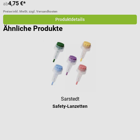
4,75 €*
ab
a
Preise inkl. MwSt. zzgl. Versandkosten
Pr
Produktdetails
Ähnliche Produkte
Sarstedt
Safety-Lanzetten
Durchschnittliche Bewertung von 4.