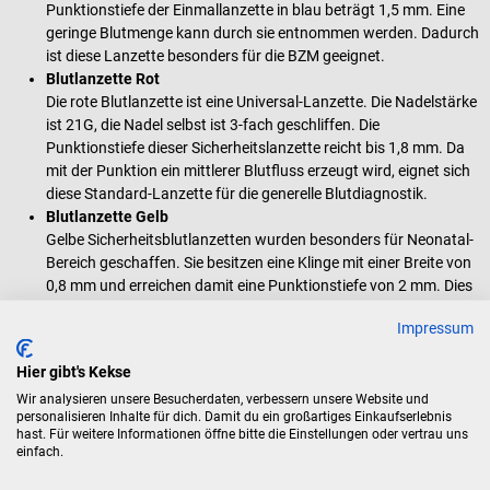
Punktionstiefe der Einmallanzette in blau beträgt 1,5 mm. Eine
geringe Blutmenge kann durch sie entnommen werden. Dadurch
ist diese Lanzette besonders für die BZM geeignet.
Blutlanzette Rot
Die rote Blutlanzette ist eine Universal-Lanzette. Die Nadelstärke
ist 21G, die Nadel selbst ist 3-fach geschliffen. Die
Punktionstiefe dieser Sicherheitslanzette reicht bis 1,8 mm. Da
mit der Punktion ein mittlerer Blutfluss erzeugt wird, eignet sich
diese Standard-Lanzette für die generelle Blutdiagnostik.
Blutlanzette Gelb
Gelbe Sicherheitsblutlanzetten wurden besonders für Neonatal-
Bereich geschaffen. Sie besitzen eine Klinge mit einer Breite von
0,8 mm und erreichen damit eine Punktionstiefe von 2 mm. Dies
hat zur Folge, dass der mittels Lanzette erzeugte Blutfluss hoch
Impressum
ist. Dadurch eignet sich diese Neonat-Lanzette besonders für
die Fersenpunktion von Neugeborenen und das Neonaten-
Hier gibt's Kekse
Screening, aber auch generell für die Fingerpunktion bei
Wir analysieren unsere Besucherdaten, verbessern unsere Website und
verhornter Haut.
personalisieren Inhalte für dich. Damit du ein großartiges Einkaufserlebnis
hast. Für weitere Informationen öffne bitte die Einstellungen oder vertrau uns
einfach.
Lieferumfang