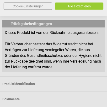
1 Packung B. Braun Solofix Safety Blutlanzetten à 200 Stück in
Cookie-Einstellungen
Alle akzeptieren
der gewählten Ausführung
Rückgabebedingungen
Dieses Produkt ist von der Rücknahme ausgeschlossen.
Für Verbraucher besteht das Widerrufsrecht nicht bei
Verträgen zur Lieferung versiegelter Waren, die aus
Gründen des Gesundheitsschutzes oder der Hygiene nicht
zur Rückgabe geeignet sind, wenn ihre Versiegelung nach
der Lieferung entfernt wurde.
Produktidentifikation
Dokumente