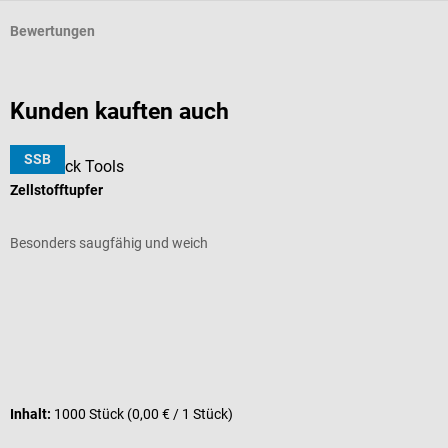
Bewertungen
Kunden kauften auch
SSB
DocCheck Tools
B
Zellstofftupfer
I
Besonders saugfähig und weich
V
Durchschnittliche Bewertung von 5 von 5 Sternen
D
V
Inhalt:
1000 Stück
(0,00 € / 1 Stück)
I