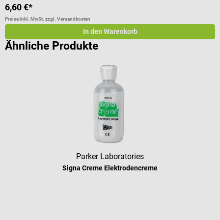
6,60 €*
9
Preise inkl. MwSt. zzgl. Versandkosten
Pr
In den Warenkorb
Ähnliche Produkte
Parker Laboratories
Signa Creme Elektrodencreme