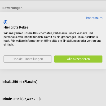
Bewertungen
Impressum
Kunden kauften auch
Hier gibt's Kekse
Wir analysieren unsere Besucherdaten, verbessern unsere Website und
personalisieren Inhalte für dich. Damit du ein großartiges Einkaufserlebnis
Parker Laboratories
hast. Für weitere Informationen öffne bitte die Einstellungen oder vertrau uns
einfach.
Signaspray Elektrodenspray
B
Kontaktspray für Saugelektroden
L
Cookie-Einstellungen
Alle akzeptieren
Durchschnittliche Bewertung von 5 von 5 Sternen
D
Inhalt:
250 ml (Flasche)
Inhalt:
0,25 l
(26,40 € / 1 l)
I