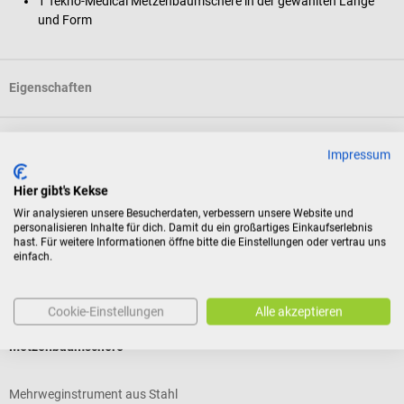
1 Tekno-Medical Metzenbaumschere in der gewählten Länge
und Form
Eigenschaften
Produktidentifikation
Impressum
Hier gibt's Kekse
Bewertungen
Wir analysieren unsere Besucherdaten, verbessern unsere Website und
personalisieren Inhalte für dich. Damit du ein großartiges Einkaufserlebnis
hast. Für weitere Informationen öffne bitte die Einstellungen oder vertrau uns
einfach.
Kunden kauften auch
Cookie-Einstellungen
Alle akzeptieren
Tekno-Medical
S
Metzenbaumschere
A
Mehrweginstrument aus Stahl
I