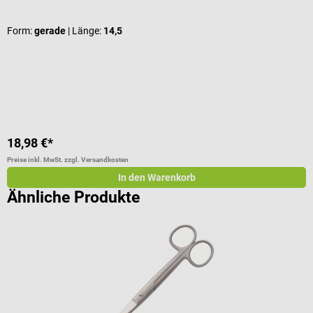
Form:
gerade
| Länge:
14,5
F
18,98 €*
6
Preise inkl. MwSt. zzgl. Versandkosten
Pr
In den Warenkorb
Ähnliche Produkte