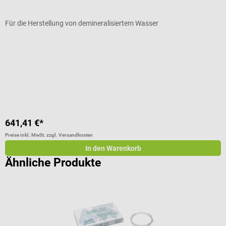
Für die Herstellung von demineralisiertem Wasser
E
D
I
641,41 €*
8
Preise inkl. MwSt. zzgl. Versandkosten
Pr
In den Warenkorb
Ähnliche Produkte