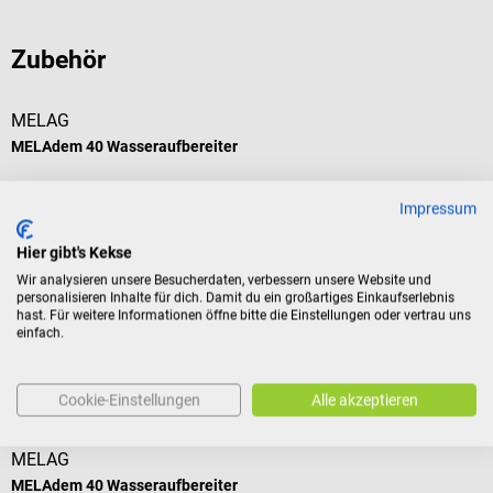
Zubehör
MELAG
MELAdem 40 Wasseraufbereiter
Für die Herstellung von demineralisiertem Wasser
Impressum
Hier gibt's Kekse
Wir analysieren unsere Besucherdaten, verbessern unsere Website und
personalisieren Inhalte für dich. Damit du ein großartiges Einkaufserlebnis
641,41 €*
hast. Für weitere Informationen öffne bitte die Einstellungen oder vertrau uns
einfach.
Preise inkl. MwSt. zzgl. Versandkosten
In den Warenkorb
Kunden kauften auch
Cookie-Einstellungen
Alle akzeptieren
MELAG
MELAdem 40 Wasseraufbereiter
M