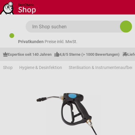
Zum Hauptinhalt springen
Privatkunden
Preise inkl. MwSt.
Expertise seit 140 Jahren
4,8/5 Sterne (> 1000 Bewertungen)
Lief
Shop
Hygiene & Desinfektion
Sterilisation & Instrumentenaufber