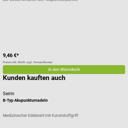
Durchschnittliche Bewertung von 5 von 5 Sternen
D
V
I
9,46 €*
4
Preise inkl. MwSt. zzgl. Versandkosten
Pr
In den Warenkorb
Kunden kauften auch
Seirin
T
B-Typ Akupunkturnadeln
A
Medizinischer Edelstahl mit Kunststoffgriff
A