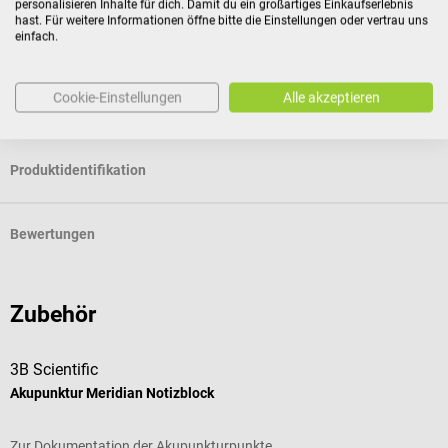
Für Verbraucher besteht das Widerrufsrecht nicht bei
personalisieren Inhalte für dich. Damit du ein großartiges Einkaufserlebnis
hast. Für weitere Informationen öffne bitte die Einstellungen oder vertrau uns
Verträgen zur Lieferung versiegelter Waren, die aus
einfach.
Gründen des Gesundheitsschutzes oder der Hygiene nicht
zur Rückgabe geeignet sind, wenn ihre Versiegelung nach
Cookie-Einstellungen
Alle akzeptieren
der Lieferung entfernt wurde.
Produktidentifikation
Bewertungen
Zubehör
3B Scientific
a
Akupunktur Meridian Notizblock
A
Zur Dokumentation der Akupunkturpunkte
F