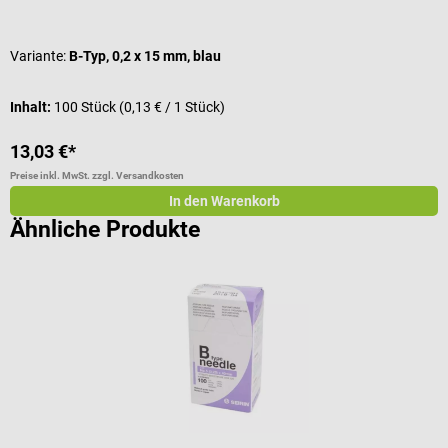
Durchschnittliche Bewertung von 5 von 5 Sternen
D
Variante:
B-Typ, 0,2 x 15 mm, blau
G
Inhalt:
100 Stück
(0,13 € / 1 Stück)
I
13,03 €*
7
Preise inkl. MwSt. zzgl. Versandkosten
Pr
In den Warenkorb
Ähnliche Produkte