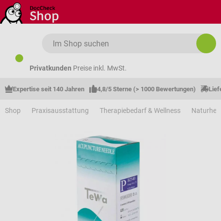
Zum Hauptinhalt springen
Privatkunden
Preise inkl. MwSt.
Expertise seit 140 Jahren
4,8/5 Sterne (> 1000 Bewertungen)
Lief
Shop
Praxisausstattung
Therapiebedarf & Wellness
Naturhei