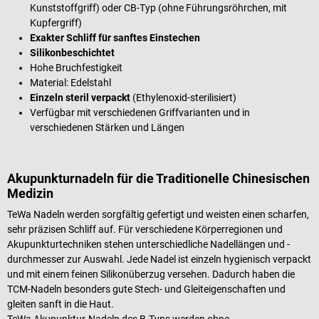
Kunststoffgriff) oder CB-Typ (ohne Führungsröhrchen, mit
Kupfergriff)
Exakter Schliff für sanftes Einstechen
Silikonbeschichtet
Hohe Bruchfestigkeit
Material: Edelstahl
Einzeln steril verpackt
(Ethylenoxid-sterilisiert)
Verfügbar mit verschiedenen Griffvarianten und in
verschiedenen Stärken und Längen
Akupunkturnadeln für die Traditionelle Chinesischen
Medizin
TeWa Nadeln werden sorgfältig gefertigt und weisten einen scharfen,
sehr präzisen Schliff auf. Für verschiedene Körperregionen und
Akupunkturtechniken stehen unterschiedliche Nadellängen und -
durchmesser zur Auswahl. Jede Nadel ist einzeln hygienisch verpackt
und mit einem feinen Silikonüberzug versehen. Dadurch haben die
TCM-Nadeln besonders gute Stech- und Gleiteigenschaften und
gleiten sanft in die Haut.
TeWa Akupunktur-Nadeln des B-Typs werden ohne