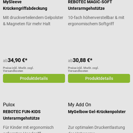
MySleeve
REBOTEC MAGIC-SOFT
Krückengriffabdeckung
Unterarmgehstütze
Mit druckverteilendem Gelpolster
10-fach höhenverstellbar & mit
& Magneten für mehr Halt
ergonomischem Softgriff
Durchschnittliche Bewertung von 5 von 5 Sternen
34,90 €*
30,88 €*
ab
ab
Preise inkl. MwSt. zzgl.
Preise inkl. MwSt. zzgl.
Versandkosten
Versandkosten
Produktdetails
Produktdetails
Pulox
My Add On
REBOTEC FUN-KIDS
MyGelbow Gel-Krückenpolster
Unterarmgehstütze
Für Kinder mit ergonomisch
Zur optimalen Druckentlastung