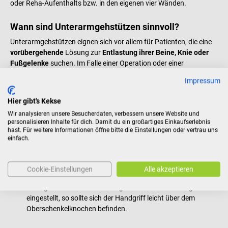
oder Reha-Aufenthalts bzw. in den eigenen vier Wänden.
Wann sind Unterarmgehstützen sinnvoll?
Unterarmgehstützen eignen sich vor allem für Patienten, die eine
vorübergehende
Lösung zur
Entlastung ihrer Beine, Knie oder
Fußgelenke
suchen. Im Falle einer Operation oder einer
Verletzung dienen Krücken dazu, den nicht belastbaren Körperteil
Impressum
zu entlasten.
Hier gibt's Kekse
Krücken richtig einstellen
Wir analysieren unsere Besucherdaten, verbessern unsere Website und
personalisieren Inhalte für dich. Damit du ein großartiges Einkaufserlebnis
In aufrechter Haltung die Arme am Körper entspannt hängen
hast. Für weitere Informationen öffne bitte die Einstellungen oder vertrau uns
lassen, sodass sich eine leichte Beugung an den Ellbogen
einfach.
bildet.
Die Höhe der meisten justierbaren Krücken kann ganz
einfach durch einen Druckknopf eingestellt werden. Hierfür
Cookie-Einstellungen
Alle akzeptieren
die Krücke in die Hand nehmen und darauf achten, dass der
Handgriff auf Höhe des Handgelenks ist. Ist er richtig
eingestellt, so sollte sich der Handgriff leicht über dem
Oberschenkelknochen befinden.