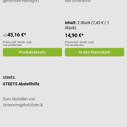
geformten Handgriff
des Unterarms
Durchschnittliche Bewertung von 5
Inhalt:
2 Stück
(7,45 € / 1
Stück)
45,16 €*
14,90 €*
ab
Preise inkl. MwSt. zzgl.
Preise inkl. MwSt. zzgl.
Versandkosten
Versandkosten
Produktdetails
In den Warenkorb
steets.
STEETS Abstellhilfe
Zum Abstellen von
Unterarmgehstützen &
Gehstöcken
Durchschnittliche Bewertung von 5 von 5 Sternen