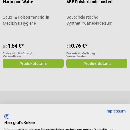
Hartmann Watte
ABE Polsterbinde unsteril
Saug- & Polstermaterial in
Bauschelastische
Medizin & Hygiene
Synthetikwattebinde zum
Polstern
1,54 €*
0,76 €*
ab
ab
Preise inkl. MwSt. zzgl.
Preise inkl. MwSt. zzgl.
Versandkosten
Versandkosten
Produktdetails
Produktdetails
Impressum
Zahlungsarten
Hier gibt's Kekse
Wir analysieren unsere Besucherdaten, verbessern unsere Website und