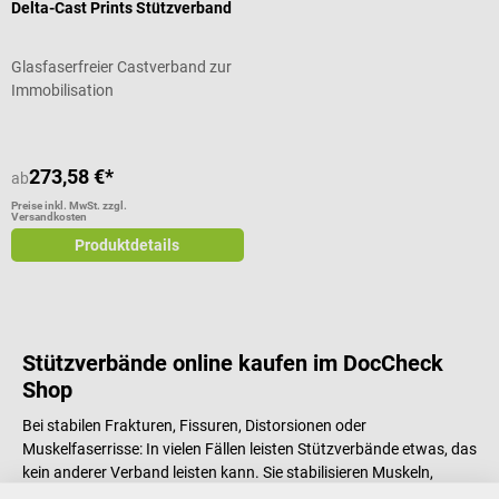
Delta-Cast Prints Stützverband
Glasfaserfreier Castverband zur
Immobilisation
273,58 €*
ab
Preise inkl. MwSt. zzgl.
Versandkosten
Produktdetails
Stützverbände online kaufen im DocCheck
Shop
Bei stabilen Frakturen, Fissuren, Distorsionen oder
Muskelfaserrisse: In vielen Fällen leisten Stützverbände etwas, das
kein anderer Verband leisten kann. Sie stabilisieren Muskeln,
Sehnen oder Gelenke, ohne diese vollständig zu immobilisieren.