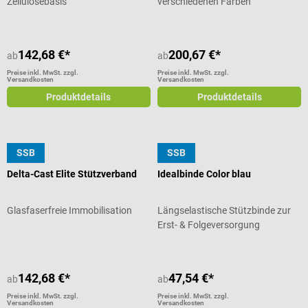
Zellulosebasis
verschiedenen Farben
142,68 €*
200,67 €*
ab
ab
Preise inkl. MwSt. zzgl.
Preise inkl. MwSt. zzgl.
Versandkosten
Versandkosten
Produktdetails
Produktdetails
SSB
SSB
BSN
BSN
Delta-Cast Elite Stützverband
Idealbinde Color blau
Glasfaserfreie Immobilisation
Längselastische Stützbinde zur
Erst- & Folgeversorgung
142,68 €*
47,54 €*
ab
ab
Preise inkl. MwSt. zzgl.
Preise inkl. MwSt. zzgl.
Versandkosten
Versandkosten