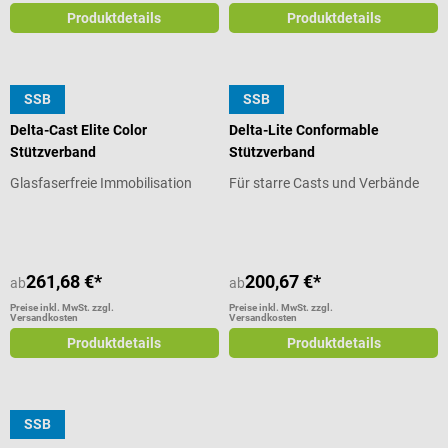
Produktdetails
Produktdetails
SSB
SSB
BSN
BSN
Delta-Cast Elite Color
Delta-Lite Conformable
Stützverband
Stützverband
Glasfaserfreie Immobilisation
Für starre Casts und Verbände
261,68 €*
200,67 €*
ab
ab
Preise inkl. MwSt. zzgl.
Preise inkl. MwSt. zzgl.
Versandkosten
Versandkosten
Produktdetails
Produktdetails
SSB
BSN