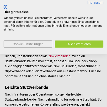
Impressum
Durch die teilweise erhaltene Mobilität können
Immobilitätsschäden vermieden, die Heilung begünstigt und die
Hier gibt's Kekse
Handlungsfähigkeit von Patienten gestärkt werden.
Wir analysieren unsere Besucherdaten, verbessern unsere Website und
Grundvoraussetzung für diese Therapieform ist die aktive
personalisieren Inhalte für dich. Damit du ein großartiges Einkaufserlebnis
Mitarbeit der Patienten. Gelingt die Zusammenarbeit, sind die
hast. Für weitere Informationen öffne bitte die Einstellungen oder vertrau uns
dadurch gewonnenen Vorteile im Behandlungsverlauf enorm.
einfach.
Die Stützverbände sind aus unterschiedlichen Geweben erhältlich,
die jeweils eine andere Elastizität und Festigkeit aufweisen. Je
Cookie-Einstellungen
Alle akzeptieren
nach Verletzung, kann so die betroffene Körperstelle anders
stabilisiert werden. Die gängigsten Stützverbände sind elastische
Binden, Pflasterbinden sowie
Zinkleimbinden
. Wenn du
Stützverbände kaufen möchtest, findest du im DocCheck Shop
alle gängigen Stützverbände wie Zink-Gel-Binden, Gehschuhe für
Gipsverbände oder Leichtverbände aus Glasfasergewirk. Für eine
optimale Stabilisierung ohne starre Fixierung.
Leichte Stützverbände
Nach Frakturen oder Operationen sorgen die leichten
Stützverbände bei der Nachbehandlung für optimale Stabilität. So
können die betroffenen Körperstellen, wie Gelenke, perfekt