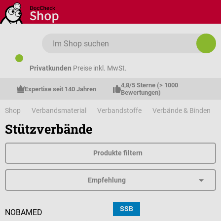
Zum Hauptinhalt springen
Privatkunden
Preise inkl. MwSt.
4,8/5 Sterne (> 1000 
Expertise seit 140 Jahren
Bewertungen)
Shop
Verbandsmaterial
Verbandstoffe
Verbände & Binden
Stützverbände
Produkte filtern
SSB
NOBAMED
BSN