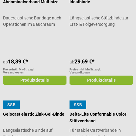
Abdominalverband Multisize
Idealbinde
Dauerelastische Bandage nach
Längselastische Stützbinde zur
Operationen im Bauchraum
Erst- & Folgeversorgung
Durchschnittliche Bewertung von 4 von 5 Sternen
18,39 €*
29,69 €*
ab
ab
Preise inkl. MwSt. zzgl.
Preise inkl. MwSt. zzgl.
Versandkosten
Versandkosten
Produktdetails
Produktdetails
SSB
SSB
BSN
BSN
Gelocast elastic Zink-Gel-Binde
Delta-Lite Conformable Color
Stützverband
Längselastische Binde auf
Für stabile Castverbände in