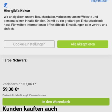
Impressum
Hier gibt's Kekse
Zubehör
Wir analysieren unsere Besucherdaten, verbessern unsere Website und
personalisieren Inhalte für dich. Damit du ein großartiges Einkaufserlebnis
hast. Für weitere Informationen öffne bitte die Einstellungen oder vertrau uns
Katrin
einfach.
Inclusive Handtuchspender M
Cookie-Einstellungen
Alle akzeptieren
Für Falthandtücher von Katrin
Farbe:
Schwarz
Varianten ab
57,06 €*
59,38 €*
Preise inkl. MwSt. zzgl. Versandkosten
In den Warenkorb
Kunden kauften auch