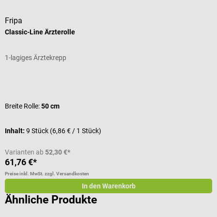
Fripa
D
Classic-Line Ärzterolle
E
1-lagiges Ärztekrepp
S
Durchschnittliche Bewertung von 5 von 5 Sternen
D
Breite Rolle:
50 cm
Inhalt:
9 Stück
(6,86 € / 1 Stück)
I
Varianten ab
52,30 €*
61,76 €*
a
Preise inkl. MwSt. zzgl. Versandkosten
Pr
In den Warenkorb
Ähnliche Produkte