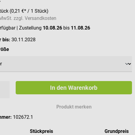
*
tück
(0,21 €* / 1 Stück)
. MwSt. zzgl. Versandkosten
erfügbar
| Zustellung
10.08.26
bis
11.08.26
 bis:
30.11.2028
auswählen
röße
In den Warenkorb
Produkt merken
mmer:
102672.1
Stückpreis
Grundpreis