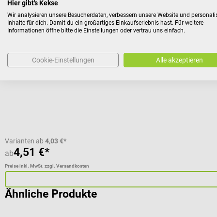
Hier gibt's Kekse
SSB
Hansaplast
Wir analysieren unsere Besucherdaten, verbessern unsere Website und personali
Kinderpflaster Sensitive
Inhalte für dich. Damit du ein großartiges Einkaufserlebnis hast. Für weitere
Informationen öffne bitte die Einstellungen oder vertrau uns einfach.
Hypoallergener Wundschutz für empfindliche Kinderhaut
Cookie-Einstellungen
Alle akzeptieren
Packungsgröße:
1 Rolle Meterware
Varianten ab
4,03 €*
4,51 €*
ab
Preise inkl. MwSt. zzgl. Versandkosten
Ähnliche Produkte