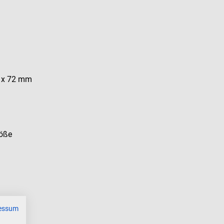
0 x 72 mm
röße
essum