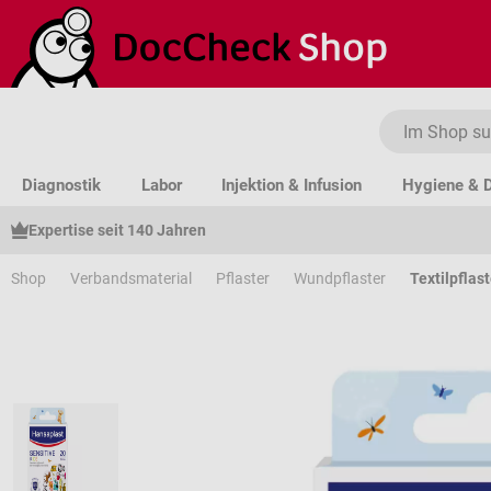
um Hauptinhalt springen
Zur Suche springen
Zur Hauptnavigation springen
Diagnostik
Labor
Injektion & Infusion
Hygiene & D
Expertise seit 140 Jahren
Shop
Verbandsmaterial
Pflaster
Wundpflaster
Textilpflast