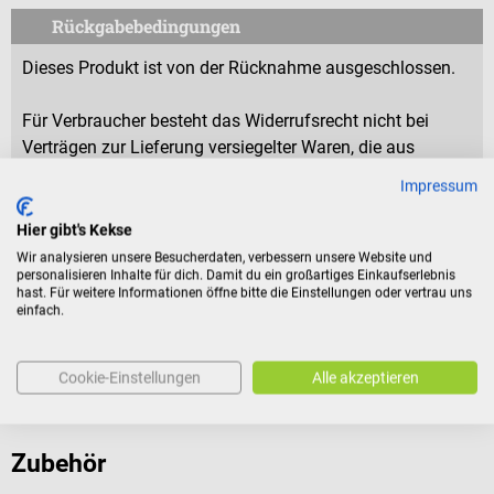
Rückgabebedingungen
Dieses Produkt ist von der Rücknahme ausgeschlossen.
Für Verbraucher besteht das Widerrufsrecht nicht bei
Verträgen zur Lieferung versiegelter Waren, die aus
Gründen des Gesundheitsschutzes oder der Hygiene nicht
Impressum
zur Rückgabe geeignet sind, wenn ihre Versiegelung nach
der Lieferung entfernt wurde.
Hier gibt's Kekse
Wir analysieren unsere Besucherdaten, verbessern unsere Website und
personalisieren Inhalte für dich. Damit du ein großartiges Einkaufserlebnis
hast. Für weitere Informationen öffne bitte die Einstellungen oder vertrau uns
Produktidentifikation
einfach.
Bewertungen
Cookie-Einstellungen
Alle akzeptieren
Zubehör