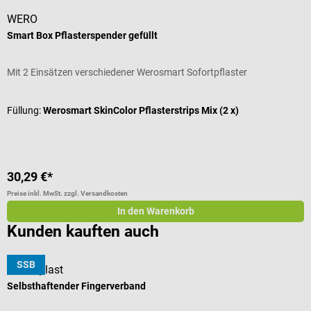
WERO
Smart Box Pflasterspender gefüllt
Mit 2 Einsätzen verschiedener Werosmart Sofortpflaster
Füllung:
Werosmart SkinColor Pflasterstrips Mix (2 x)
30,29 €*
Preise inkl. MwSt. zzgl. Versandkosten
In den Warenkorb
Kunden kauften auch
SSB
Hansaplast
Selbsthaftender Fingerverband
W