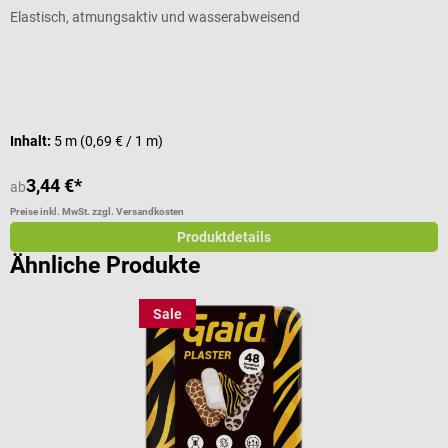
Elastisch, atmungsaktiv und wasserabweisend
F
P
Inhalt:
5 m
(0,69 € / 1 m)
V
3,44 €*
1
ab
Preise inkl. MwSt. zzgl. Versandkosten
Pr
Produktdetails
Ähnliche Produkte
Sale