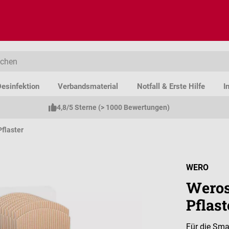
esinfektion
Verbandsmaterial
Notfall & Erste Hilfe
I
4,8/5 Sterne (> 1000 Bewertungen)
Pflaster
WERO
Weros
Pflas
Für die Sma