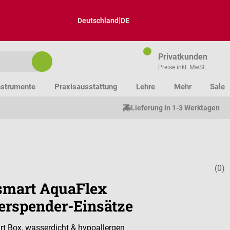
|
Deutschland
DE
Privatkunden
Preise inkl. MwSt.
nstrumente
Praxisausstattung
Lehre
Mehr
Sale
Lieferung in 1-3 Werktagen
(0)
Durchschnitt
mart AquaFlex
terspender-Einsätze
rt Box, wasserdicht & hypoallergen