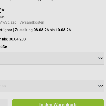
€*
ück
. MwSt. zzgl. Versandkosten
erfügbar
| Zustellung
08.08.26
bis
10.08.26
 bis:
30.04.2031
auswählen
röße
swählen
In den Warenkorb