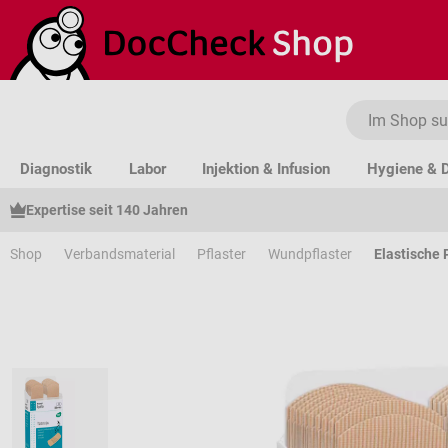
um Hauptinhalt springen
Zur Suche springen
Zur Hauptnavigation springen
Diagnostik
Labor
Injektion & Infusion
Hygiene & D
Expertise seit 140 Jahren
Shop
Verbandsmaterial
Pflaster
Wundpflaster
Elastische 