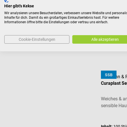
Hier gibt's Kekse
Wir analysieren unsere Besucherdaten, verbessern unsere Website und personali
Inhalte für dich. Damit du ein großartiges Einkaufserlebnis hast. Für weitere
Informationen öffne bitte die Einstellungen oder vertrau uns einfach.
13,63 
ab
Preise inkl. MwSt. z
Cookie-Einstellungen
Alle akzeptieren
SSB
Lohmann & 
Curaplast Se
Weiches & a
sensible Hau
Durchschnitt
Inhalt:
100 St