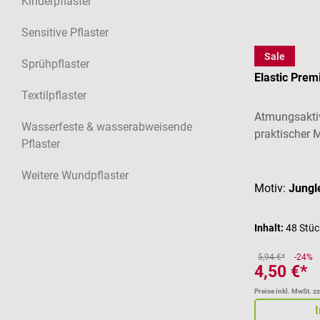
Kinderpflaster
Sensitive Pflaster
Sale
Graid
Sprühpflaster
Elastic Prem
Textilpflaster
Atmungsakti
Wasserfeste & wasserabweisende
praktischer 
Pflaster
Durchschnitt
Weitere Wundpflaster
Motiv:
Jungl
Inhalt:
48 Stü
5,94 €*
-24%
4,50 €*
Preise inkl. MwSt. z