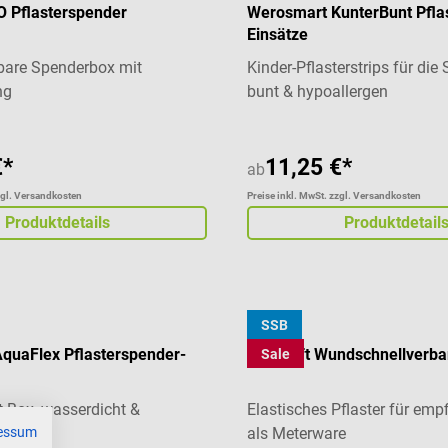
O Pflasterspender
Werosmart KunterBunt Pfla
Einsätze
bare Spenderbox mit
Kinder-Pflasterstrips für die
ng
bunt & hypoallergen
€*
11,25 €*
ab
zgl. Versandkosten
Preise inkl. MwSt. zzgl. Versandkosten
Produktdetails
Produktdetail
SSB
URGO
quaFlex Pflasterspender-
Urgosoft Wundschnellverb
Sale
t Box, wasserdicht &
Elastisches Pflaster für emp
essum
als Meterware