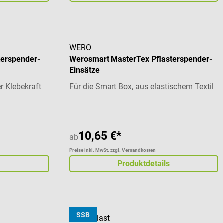
WERO
terspender-
Werosmart MasterTex Pflasterspender-
Einsätze
er Klebekraft
Für die Smart Box, aus elastischem Textil
10,65 €*
ab
Preise inkl. MwSt. zzgl. Versandkosten
s
Produktdetails
SSB
Hansaplast