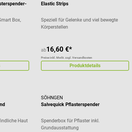
sterspender-
Elastic Strips
 Smart Box,
Speziell für Gelenke und viel bewegte
Körperstellen
16,60 €*
ab
Preise inkl. MwSt. zzgl. Versandkosten
s
Produktdetails
SÖHNGEN
and
Salvequick Pflasterspender
findliche Haut
Spenderbox für Pflaster inkl.
Grundausstattung