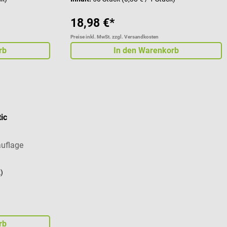
18,98 €*
Preise inkl. MwSt. zzgl. Versandkosten
rb
In den Warenkorb
tic
auflage
k)
rb