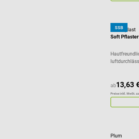
SSB
Hansaplast
Soft Pflaster
Hautfreundl
luftdurchläss
13,63 
ab
Preise inkl. MwSt. z
Plum