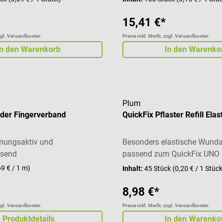
15,41 €*
zgl. Versandkosten
Preise inkl. MwSt. zzgl. Versandkosten
In den Warenkorb
In den Warenko
Plum
nder Fingerverband
QuickFix Pflaster Refill Elas
tmungsaktiv und
Besonders elastische Wund
isend
passend zum QuickFix UNO
Pflasterspender
69 € / 1 m)
Inhalt:
45 Stück
(0,20 € / 1 Stüc
8,98 €*
zgl. Versandkosten
Preise inkl. MwSt. zzgl. Versandkosten
Produktdetails
In den Warenko