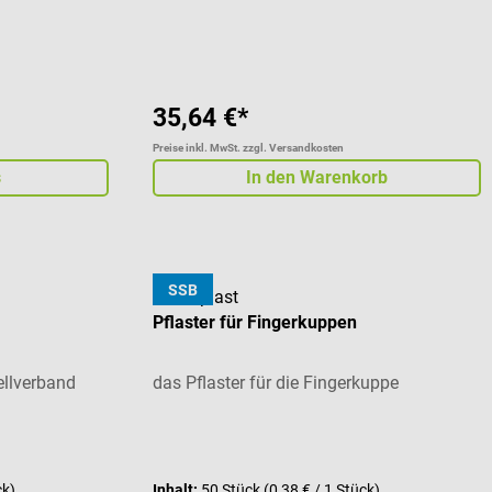
 von 5 von 5 Sternen
35,64 €*
Preise inkl. MwSt. zzgl. Versandkosten
s
In den Warenkorb
SSB
Leukoplast
Pflaster für Fingerkuppen
llverband
das Pflaster für die Fingerkuppe
ck)
Inhalt:
50 Stück
(0,38 € / 1 Stück)