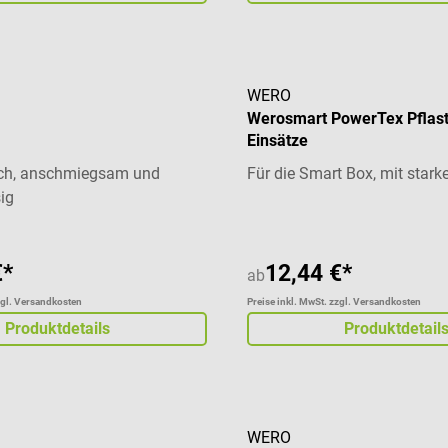
WERO
Werosmart PowerTex Pflas
Einsätze
ich, anschmiegsam und
Für die Smart Box, mit stark
ig
€*
12,44 €*
ab
zgl. Versandkosten
Preise inkl. MwSt. zzgl. Versandkosten
Produktdetails
Produktdetail
WERO