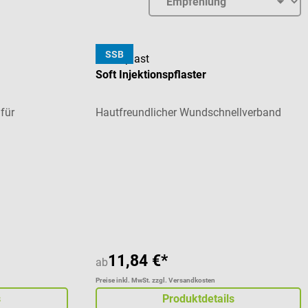
SSB
Leukoplast
Soft Injektionspflaster
für
Hautfreundlicher Wundschnellverband
11,84 €*
ab
Preise inkl. MwSt. zzgl. Versandkosten
s
Produktdetails