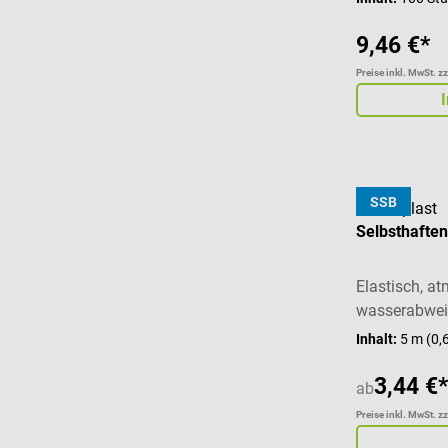
9,46 €*
Preise inkl. MwSt. z
SSB
Hansaplast
Selbsthafte
Elastisch, a
wasserabwe
Inhalt:
5 m
(0,
3,44 €*
ab
Preise inkl. MwSt. z