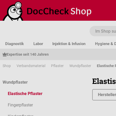
um Hauptinhalt springen
Zur Suche springen
Zur Hauptnavigation springen
Diagnostik
Labor
Injektion & Infusion
Hygiene & D
Expertise seit 140 Jahren
Shop
Verbandsmaterial
Pflaster
Wundpflaster
Elastische 
Elasti
Wundpflaster
Elastische Pflaster
Herstelle
Fingerpflaster