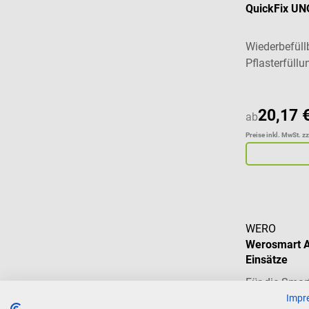
QuickFix UN
Wiederbefüll
Pflasterfüllu
20,17 
ab
Preise inkl. MwSt. z
WERO
Werosmart A
Einsätze
Für die Smar
Impr
hypoallergen