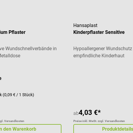
Hansaplast
ium Pflaster
Kinderpflaster Sensitive
ve Wundschnellverbände in
Hypoallergener Wundschutz 
Metalldose
empfindliche Kinderhaut
liche Bewertung von 5 von 5 Sternen
e
ck
(0,09 € / 1 Stück)
4,03 €*
ab
zgl. Versandkosten
Preise inkl. MwSt. zzgl. Versandkosten
In den Warenkorb
Produktdetail