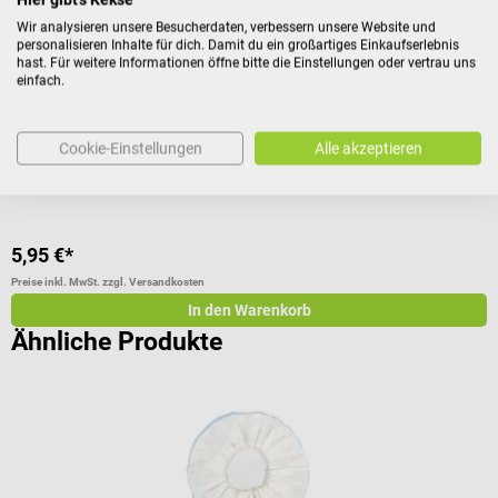
Wir analysieren unsere Besucherdaten, verbessern unsere Website und
Mit Smileys & Zahlenskala
H
personalisieren Inhalte für dich. Damit du ein großartiges Einkaufserlebnis
hast. Für weitere Informationen öffne bitte die Einstellungen oder vertrau uns
einfach.
D
F
Cookie-Einstellungen
Alle akzeptieren
5,95 €*
a
Preise inkl. MwSt. zzgl. Versandkosten
Pr
In den Warenkorb
Ähnliche Produkte