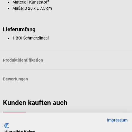
Material: Kunststoff
Maße: B 20 x L 7,5 cm
Lieferumfang
1 BOI Schmerzlineal
Produktidentifikation
Bewertungen
Kunden kauften auch
10%
AFH
D
Impressum
Schmerzskala VAS
V
Hier gibt's Kekse