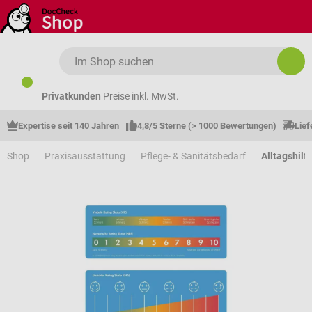
Zum Hauptinhalt springen
Privatkunden
Preise inkl. MwSt.
Expertise seit 140 Jahren
4,8/5 Sterne (> 1000 Bewertungen)
Lief
Shop
Praxisausstattung
Pflege- & Sanitätsbedarf
Alltagshilf