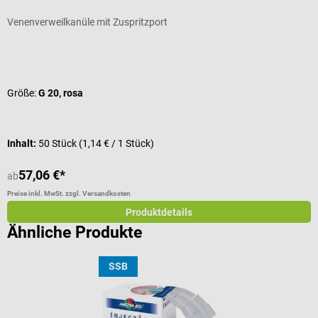
Venenverweilkanüle mit Zuspritzport
I
Durchschnittliche Bewertung von 5 von 5 Sternen
D
Größe:
G 20, rosa
P
Inhalt:
50 Stück
(1,14 € / 1 Stück)
I
57,06 €*
1
ab
Preise inkl. MwSt. zzgl. Versandkosten
Pr
Produktdetails
Ähnliche Produkte
SSB