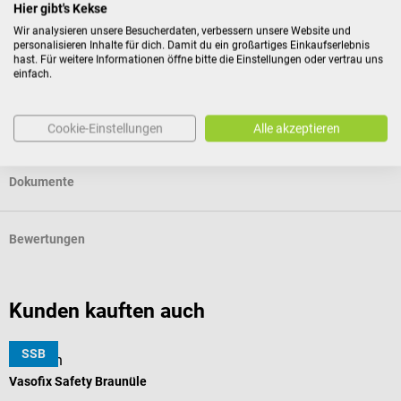
Hier gibt's Kekse
Gründen des Gesundheitsschutzes oder der Hygiene nicht
Wir analysieren unsere Besucherdaten, verbessern unsere Website und
zur Rückgabe geeignet sind, wenn ihre Versiegelung nach
personalisieren Inhalte für dich. Damit du ein großartiges Einkaufserlebnis
der Lieferung entfernt wurde.
hast. Für weitere Informationen öffne bitte die Einstellungen oder vertrau uns
einfach.
Produktidentifikation
Cookie-Einstellungen
Alle akzeptieren
Dokumente
Bewertungen
Kunden kauften auch
SSB
B. Braun
B
Vasofix Safety Braunüle
I