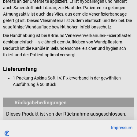
bereits an der Unterseite appliziert. Er ist hypoallergen und hindert
auch Sauerstoff nicht daran, zur Haut des Patienten zu gelangen.
Atmungsaktiv ist auch das Vlies, aus dem die Venenfixierbandage
gefertigt ist. Dieses Vliesmaterial ist zudem elastisch und flexibel. Die
saugfähige Wundauflage bewirkt hohen Infektionsschutz.
Die Handhabung ist bei BBrauns Venenverweilkanülen-Fixierpflaster
denkbar einfach – sie ähnelt dem Aufkleben von Wundpflastern.
Dadurch ist die Kanüle in Sekundenschnelle sicher und hygienisch
fixiert und der Patient optimal versorgt.
Lieferumfang
1 Packung Askina Soft i.V. Fixierverband in der gewählten
Ausführung à 50 Stück
Rückgabebedingungen
Dieses Produkt ist von der Rücknahme ausgeschlossen.
Impressum
Für Verbraucher besteht das Widerrufsrecht nicht bei
Verträgen zur Lieferung versiegelter Waren, die aus