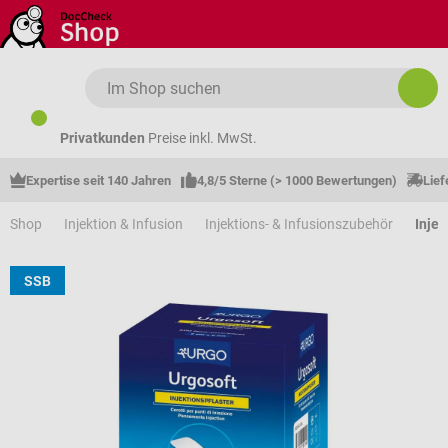
Zum Hauptinhalt springen
Privatkunden
Preise inkl. MwSt.
Expertise seit 140 Jahren
4,8/5 Sterne (> 1000 Bewertungen)
Lief
Shop
Injektion & Infusion
Injektions- & Infusionszubehör
Injek
SSB