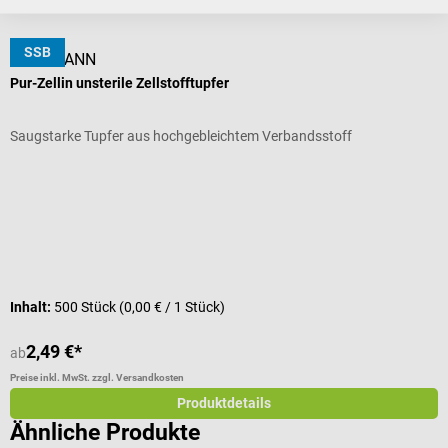
Kunden kauften auch
SSB
HARTMANN
B
Pur-Zellin unsterile Zellstofftupfer
I
Saugstarke Tupfer aus hochgebleichtem Verbandsstoff
V
D
V
Inhalt:
500 Stück
(0,00 € / 1 Stück)
I
2,49 €*
ab
a
Preise inkl. MwSt. zzgl. Versandkosten
Pr
Produktdetails
Ähnliche Produkte