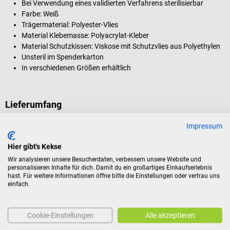
Bei Verwendung eines validierten Verfahrens sterilisierbar
Farbe: Weiß
Trägermaterial: Polyester-Vlies
Material Klebemasse: Polyacrylat-Kleber
Material Schutzkissen: Viskose mit Schutzvlies aus Polyethylen
Unsteril im Spenderkarton
In verschiedenen Größen erhältlich
Lieferumfang
1 Packung Urgo Urgosoft Injektionspflaster à 500 Stück
Impressum
Hier gibt's Kekse
Produktidentifikation
Wir analysieren unsere Besucherdaten, verbessern unsere Website und
personalisieren Inhalte für dich. Damit du ein großartiges Einkaufserlebnis
hast. Für weitere Informationen öffne bitte die Einstellungen oder vertrau uns
einfach.
Bewertungen
Cookie-Einstellungen
Alle akzeptieren