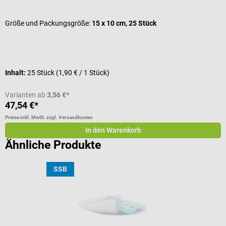
D
Größe und Packungsgröße:
15 x 10 cm, 25 Stück
G
Inhalt:
25 Stück
(1,90 € / 1 Stück)
I
Varianten ab
3,56 €*
47,54 €*
a
Preise inkl. MwSt. zzgl. Versandkosten
Pr
In den Warenkorb
Ähnliche Produkte
SSB