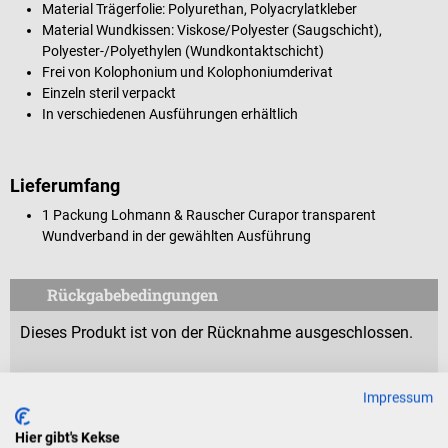
Material Trägerfolie: Polyurethan, Polyacrylatkleber
Material Wundkissen: Viskose/Polyester (Saugschicht),
Polyester-/Polyethylen (Wundkontaktschicht)
Frei von Kolophonium und Kolophoniumderivat
Einzeln steril verpackt
In verschiedenen Ausführungen erhältlich
Lieferumfang
1 Packung Lohmann & Rauscher Curapor transparent
Wundverband in der gewählten Ausführung
Rückgabebedingungen
Dieses Produkt ist von der Rücknahme ausgeschlossen.
Für Verbraucher besteht das Widerrufsrecht nicht bei
Impressum
Verträgen zur Lieferung versiegelter Waren, die aus
Gründen des Gesundheitsschutzes oder der Hygiene nicht
Hier gibt's Kekse