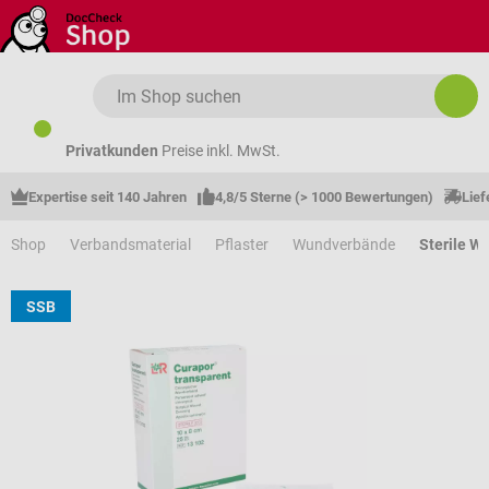
Zum Hauptinhalt springen
Privatkunden
Preise inkl. MwSt.
Expertise seit 140 Jahren
4,8/5 Sterne (> 1000 Bewertungen)
Lief
Shop
Verbandsmaterial
Pflaster
Wundverbände
Sterile W
SSB