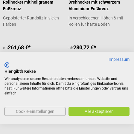
Rollhocker mit hellgrauem
Drehhocker mit schwarzem
Fußkreuz
Aluminium-Fußkreuz
Gepolsterter Rundsitz in vielen
In verschiedenen Höhen & mit
Farben
Rollen für harte Böden
261,68 €*
280,72 €*
ab
ab
Preise inkl. MwSt. zzgl.
Preise inkl. MwSt. zzgl.
Versandkosten
Versandkosten
Impressum
Produktdetails
Produktdetails
Hier gibt's Kekse
Wir analysieren unsere Besucherdaten, verbessern unsere Website und
personalisieren Inhalte für dich. Damit du ein großartiges Einkaufserlebnis
hast. Für weitere Informationen öffne bitte die Einstellungen oder vertrau uns
SCHMITZ medical
SCHMITZ medical
einfach.
varimed Drehhocker mit
varimed Drehhocker mit
Kunststoff-Fußkreuz
Aluminium-Fußkreuz
Cookie-Einstellungen
Alle akzeptieren
Mit gebremsten Doppelrollen für
Mit gebremsten Doppelrollen für
harte Böden
harte Böden