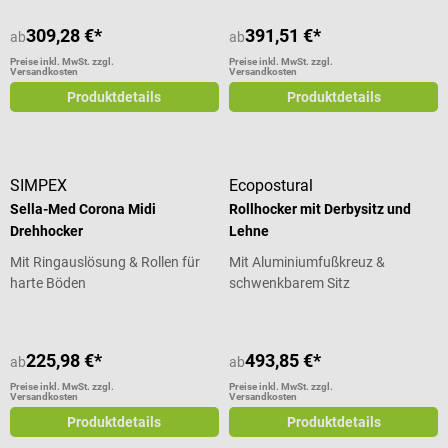
309,28 €*
391,51 €*
ab
ab
Preise inkl. MwSt. zzgl.
Preise inkl. MwSt. zzgl.
Versandkosten
Versandkosten
Produktdetails
Produktdetails
SIMPEX
Ecopostural
Sella-Med Corona Midi
Rollhocker mit Derbysitz und
Drehhocker
Lehne
Mit Ringauslösung & Rollen für
Mit Aluminiumfußkreuz &
harte Böden
schwenkbarem Sitz
225,98 €*
493,85 €*
ab
ab
Preise inkl. MwSt. zzgl.
Preise inkl. MwSt. zzgl.
Versandkosten
Versandkosten
Produktdetails
Produktdetails