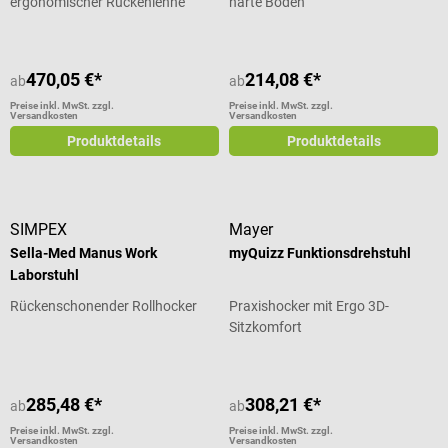
ergonomischer Rückenlehne
harte Böden
470,05 €*
214,08 €*
ab
ab
Preise inkl. MwSt. zzgl.
Preise inkl. MwSt. zzgl.
Versandkosten
Versandkosten
Produktdetails
Produktdetails
SIMPEX
Mayer
Sella-Med Manus Work
myQuizz Funktionsdrehstuhl
Laborstuhl
Rückenschonender Rollhocker
Praxishocker mit Ergo 3D-
Sitzkomfort
285,48 €*
308,21 €*
ab
ab
Preise inkl. MwSt. zzgl.
Preise inkl. MwSt. zzgl.
Versandkosten
Versandkosten