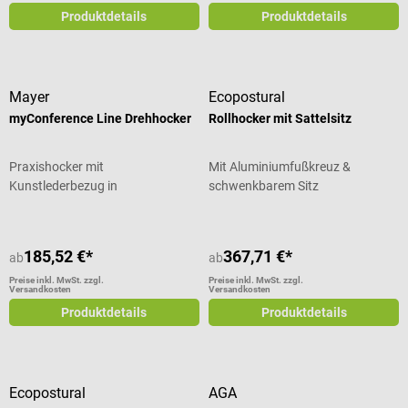
Produktdetails
Produktdetails
Mayer
Ecopostural
myConference Line Drehhocker
Rollhocker mit Sattelsitz
Praxishocker mit
Mit Aluminiumfußkreuz &
Kunstlederbezug in
schwenkbarem Sitz
verschiedenen Farben
185,52 €*
367,71 €*
ab
ab
Preise inkl. MwSt. zzgl.
Preise inkl. MwSt. zzgl.
Versandkosten
Versandkosten
Produktdetails
Produktdetails
Ecopostural
AGA