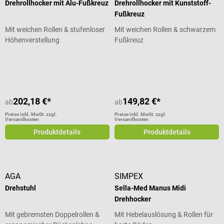
Drehrollhocker mit Alu-Fußkreuz
Drehrollhocker mit Kunststoff-
Fußkreuz
Mit weichen Rollen & stufenloser
Mit weichen Rollen & schwarzem
Höhenverstellung
Fußkreuz
Durchschnittliche Bewertung von 5 von 5 Sternen
202,18 €*
149,82 €*
ab
ab
Preise inkl. MwSt. zzgl.
Preise inkl. MwSt. zzgl.
Versandkosten
Versandkosten
Produktdetails
Produktdetails
AGA
SIMPEX
Drehstuhl
Sella-Med Manus Midi
Drehhocker
Mit gebremsten Doppelrollen &
Mit Hebelauslösung & Rollen für