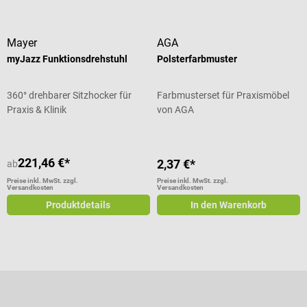
Mayer
AGA
myJazz Funktionsdrehstuhl
Polsterfarbmuster
360° drehbarer Sitzhocker für
Farbmusterset für Praxismöbel
Praxis & Klinik
von AGA
221,46 €*
2,37 €*
ab
Preise inkl. MwSt. zzgl.
Preise inkl. MwSt. zzgl.
Versandkosten
Versandkosten
Produktdetails
In den Warenkorb