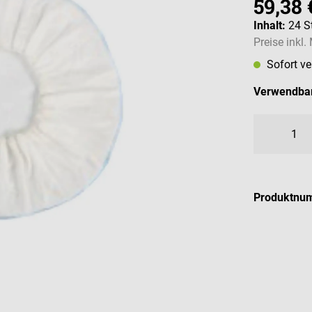
59,38 
Inhalt:
24 S
Preise inkl
Sofort v
Verwendbar
Produktnu