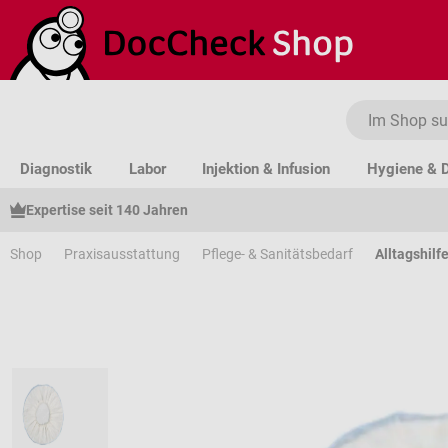
um Hauptinhalt springen
Zur Suche springen
Zur Hauptnavigation springen
Diagnostik
Labor
Injektion & Infusion
Hygiene & D
Expertise seit 140 Jahren
Shop
Praxisausstattung
Pflege- & Sanitätsbedarf
Alltagshilf