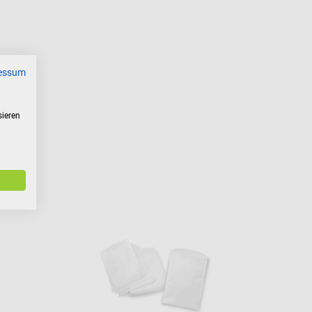
essum
sieren