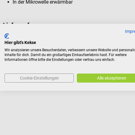
In der Mikrowelle erwärmbar
Lieferumfang
Impr
24 NOBAMED NOBA Wash Cap Einmalwaschhaube
Hier gibt's Kekse
Wir analysieren unsere Besucherdaten, verbessern unsere Website und personali
Inhalte für dich. Damit du ein großartiges Einkaufserlebnis hast. Für weitere
Informationen öffne bitte die Einstellungen oder vertrau uns einfach.
Ähnliche Produkte
Cookie-Einstellungen
Alle akzeptieren