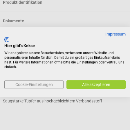
Produktidentifikation
Dokumente
Impressum
Bewertungen
Hier gibt's Kekse
Wir analysieren unsere Besucherdaten, verbessern unsere Website und
personalisieren Inhalte für dich. Damit du ein großartiges Einkaufserlebnis
Kunden kauften auch
hast. Für weitere Informationen öffne bitte die Einstellungen oder vertrau uns
einfach.
SSB
HARTMANN
B
Cookie-Einstellungen
Alle akzeptieren
Pur-Zellin unsterile Zellstofftupfer
I
Saugstarke Tupfer aus hochgebleichtem Verbandsstoff
V
D
V