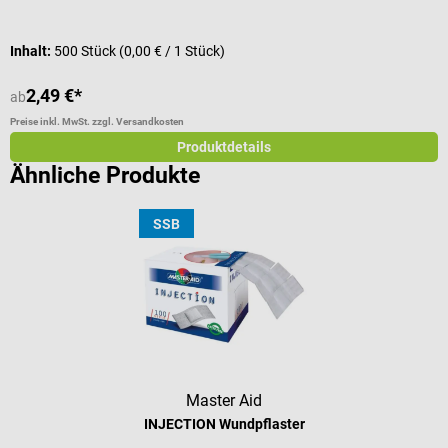
Inhalt:
500 Stück
(0,00 € / 1 Stück)
I
2,49 €*
ab
a
Preise inkl. MwSt. zzgl. Versandkosten
Pr
Produktdetails
Ähnliche Produkte
SSB
Master Aid
INJECTION Wundpflaster