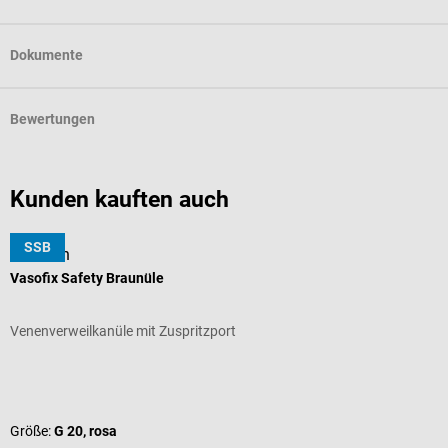
Dokumente
Bewertungen
Kunden kauften auch
SSB
B. Braun
B
Vasofix Safety Braunüle
I
Venenverweilkanüle mit Zuspritzport
V
Durchschnittliche Bewertung von 5 von 5 Sternen
D
Größe:
G 20, rosa
V