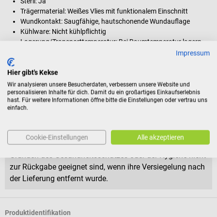
Steril: Ja
Trägermaterial: Weißes Vlies mit funktionalem Einschnitt
Wundkontakt: Saugfähige, hautschonende Wundauflage
Kühlware: Nicht kühlpflichtig
Lagerung/Transporttemperatur: Bei Raumtemperatur lagern
Verpackung: Einzeln steril verpackte Pflaster
Impressum
Verpackungsgröße: 50 Stück
Hier gibt's Kekse
Wir analysieren unsere Besucherdaten, verbessern unsere Website und
Rückgabebedingungen
personalisieren Inhalte für dich. Damit du ein großartiges Einkaufserlebnis
hast. Für weitere Informationen öffne bitte die Einstellungen oder vertrau uns
Dieses Produkt ist von der Rücknahme ausgeschlossen.
einfach.
Für Verbraucher besteht das Widerrufsrecht nicht bei
Cookie-Einstellungen
Alle akzeptieren
Verträgen zur Lieferung versiegelter Waren, die aus
Gründen des Gesundheitsschutzes oder der Hygiene nicht
zur Rückgabe geeignet sind, wenn ihre Versiegelung nach
der Lieferung entfernt wurde.
Produktidentifikation