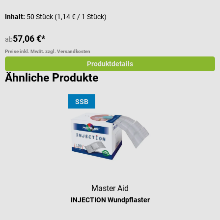
Inhalt:
50 Stück
(1,14 € / 1 Stück)
I
57,06 €*
ab
a
Preise inkl. MwSt. zzgl. Versandkosten
Pr
Produktdetails
Ähnliche Produkte
SSB
Master Aid
INJECTION Wundpflaster