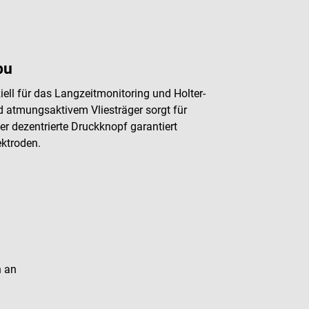
bu
ll für das Langzeitmonitoring und Holter-
d atmungsaktivem Vliesträger sorgt für
r dezentrierte Druckknopf garantiert
ektroden.
n an