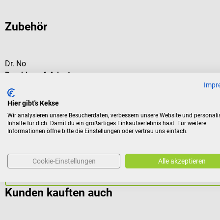
Zubehör
Dr. No
Druckknopf-Adapter
Impr
Verwendung von Druckknopf-Elektroden mit Bananensteckern
Hier gibt's Kekse
Wir analysieren unsere Besucherdaten, verbessern unsere Website und personali
Inhalte für dich. Damit du ein großartiges Einkaufserlebnis hast. Für weitere
Informationen öffne bitte die Einstellungen oder vertrau uns einfach.
5,34 €*
Cookie-Einstellungen
Alle akzeptieren
Preise inkl. MwSt. zzgl. Versandkosten
Kunden kauften auch