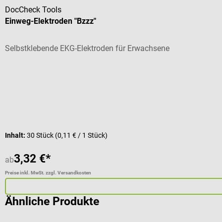
DocCheck Tools
Einweg-Elektroden "Bzzz"
Selbstklebende EKG-Elektroden für Erwachsene
Durchschnittliche Bewertung von 4.5 von 5 Sternen
Inhalt:
30 Stück
(0,11 € / 1 Stück)
3,32 €*
ab
Preise inkl. MwSt. zzgl. Versandkosten
Ähnliche Produkte