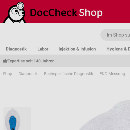
um Hauptinhalt springen
Zur Suche springen
Zur Hauptnavigation springen
Diagnostik
Labor
Injektion & Infusion
Hygiene & D
Expertise seit 140 Jahren
Shop
Diagnostik
Fachspezifische Diagnostik
EKG-Messung